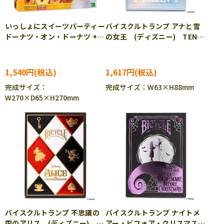
いっしょにスイーツパーティー
バイスクルトランプ アナと雪
ドーナツ・オン・ドーナツ +3
の女王 (ディズニー) TEN-
バランスゲーム EPT-
DT-06
06194
1,540円
1,617円
完成サイズ：
完成サイズ：W63×H88mm
W270×D65×H270mm
バイスクルトランプ 不思議の
バイスクルトランプ ナイトメ
国のアリス (ディズニー)
アー・ビフォア・クリスマス