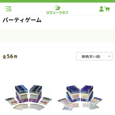
パーティゲーム
56
全
件