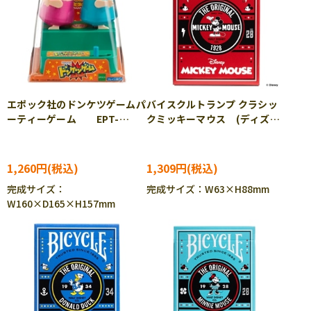
エポック社のドンケツゲームパ
バイスクルトランプ クラシッ
ーティーゲーム EPT-
クミッキーマウス (ディズニ
05604
ー) TEN-DT-09
1,260円
1,309円
完成サイズ：
完成サイズ：W63×H88mm
W160×D165×H157mm