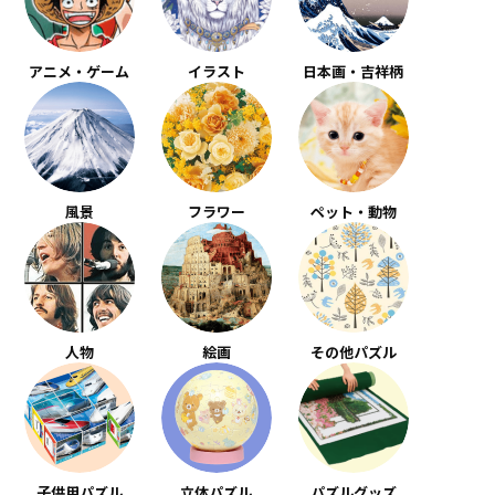
アニメ・ゲーム
イラスト
日本画・吉祥柄
風景
フラワー
ペット・動物
人物
絵画
その他パズル
子供用パズル
立体パズル
パズルグッズ