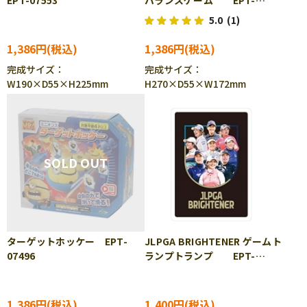
EPT-07553
バランスゲーム EPT-
01340
5.0
(1)
1,386円
1,386円
完成サイズ：
完成サイズ：
W190×D55×H225mm
H270×D55×W172mm
ターゲットホッケー EPT-
JLPGA BRIGHTENER ゲームト
07496
ランプトランプ EPT-
57527
1,386円
1,400円