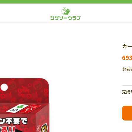
カー
69
参考
完成