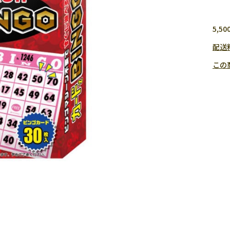
5,
配送
この