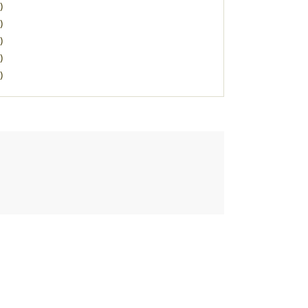
)
)
)
)
)