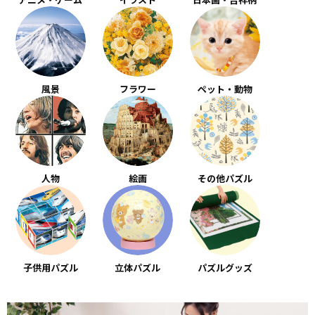
風景
フラワー
ペット・動物
人物
絵画
その他パズル
子供用パズル
立体パズル
パズルグッズ