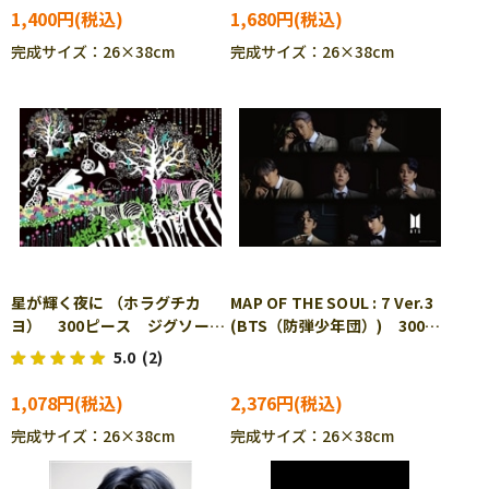
1,400円
1,680円
完成サイズ：26×38cm
完成サイズ：26×38cm
星が輝く夜に （ホラグチカ
MAP OF THE SOUL : 7 Ver.3
ヨ） 300ピース ジグソーパ
(BTS（防弾少年団）) 300ピ
ズル EPO-26-348s
ース ジグソーパズル EPO-
5.0
(2)
28-701
1,078円
2,376円
完成サイズ：26×38cm
完成サイズ：26×38cm