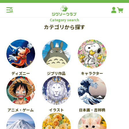
Category search
カテゴリから探す
ディズニー
ジブリ作品
キャラクター
アニメ・ゲーム
イラスト
日本画・吉祥柄