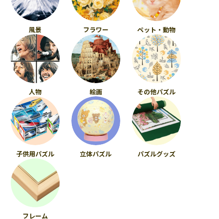
風景
フラワー
ペット・動物
人物
絵画
その他パズル
子供用パズル
立体パズル
パズルグッズ
フレーム