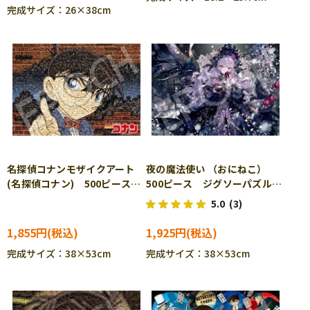
完成サイズ：26×38cm
名探偵コナンモザイクアート
夜の魔法使い （おにねこ）
(名探偵コナン) 500ピース
500ピース ジグソーパズル
ジグソーパズル EPO-06-
EPO-07-460s
5.0
(3)
701s
1,855円
1,925円
完成サイズ：38×53cm
完成サイズ：38×53cm