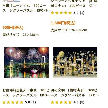
シェリーとベルモット (名探
甲虫ミュージアム 300ピー
偵コナン) 300ピース ジグ
ス ジグソーパズル EPO-79-
ソーパズル EPO-28-207s
5.0
(1)
526s ［CP-SS］
1,680円
600円
完成サイズ：26×38cm
完成サイズ：26×38cm
お台場幻想花火－東京 300ピ
月の文明 (西村典子) 300ピ
ース ジグソーパズル EPO-
ース ジグソーパズル EPO-
28-048s ［CP-FW］
26-297
5.0
(1)
4.8
(8)