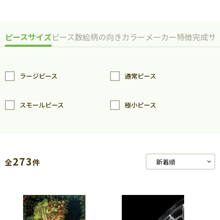
ピースサイズ
ピース数
絵柄の向き
カラー
メーカー
特徴
完成サ
ラージピース
通常ピース
スモールピース
極小ピース
273
全
件