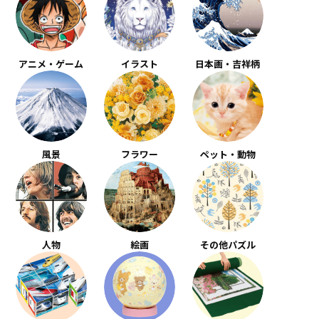
アニメ・ゲーム
イラスト
日本画・吉祥柄
風景
フラワー
ペット・動物
人物
絵画
その他パズル