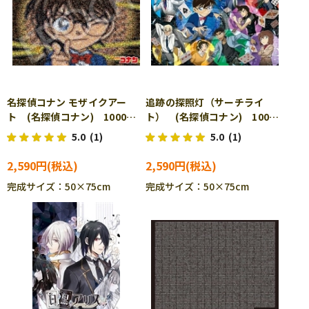
名探偵コナン モザイクアー
追跡の探照灯（サーチライ
ト (名探偵コナン) 1000ピ
ト） (名探偵コナン) 1000
ース ジグソーパズル EPO-
ピース ジグソーパズル
5.0
(1)
5.0
(1)
12-604s
EPO-12-611s
2,590円
2,590円
完成サイズ：50×75cm
完成サイズ：50×75cm