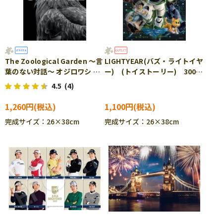
The Zoological Garden ～言
LIGHTYEAR(バズ・ライトイヤ
葉のない対話～ オジロワシ
ー) (トイストーリー) 300ピ
300ピース ジグソーパズル
ース ジグソーパズル EPO-
4.5
(4)
EPO-71-690
73-309 ［CP-TS］
1,260円
1,100円
完成サイズ：26×38cm
完成サイズ：26×38cm