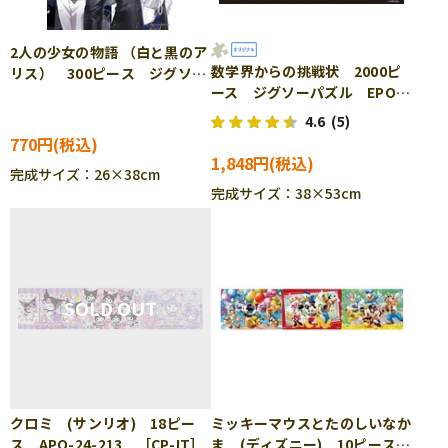
2人の少女の物語 （白と黒のア
数学界からの挑戦状 2000ピ
リス） 300ピース ジグソー
ース ジグソーパズル EPO-
パズル EPO-26-276
71-747
4.6
(5)
770円
1,848円
完成サイズ：26×38cm
完成サイズ：38×53cm
クロミ (サンリオ) 18ピー
ミッキーマウスとたのしいなか
ス APO-24-213 ［CP-IT］
ま (ディズニー) 10ピース