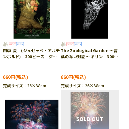
四季-夏 (ジュゼッペ・アルチ
The Zoological Garden ～言
ンボルド) 300ピース ジグ
葉のない対話～ キリン 300ピ
ソーパズル EPO-71-455
ース ジグソーパズル EPO-
［CP-SS］
71-685 ［CP-SS］
660円
660円
完成サイズ：26×38cm
完成サイズ：26×38cm