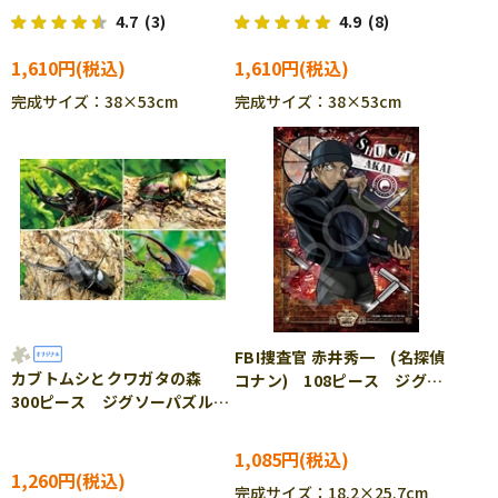
79-445s ［CP-FW］
79-446s ［CP-FW］
4.7
(3)
4.9
(8)
1,610円
1,610円
完成サイズ：38×53cm
完成サイズ：38×53cm
FBI捜査官 赤井秀一 (名探偵
カブトムシとクワガタの森
コナン) 108ピース ジグソ
300ピース ジグソーパズル
ーパズル EPO-03-067
EPO-79-525s ［CP-SU］
1,085円
1,260円
完成サイズ：18.2×25.7cm