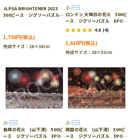
JLPGA BRIGHTENER 2023
ロンドン 大晦日の花火 500ピ
300ピース ジグソーパズル
ース ジグソーパズル EPO-
EPO-78-418s
79-352s ［CP-FW］
4.8
(4)
1,750円
1,610円
完成サイズ：26×38cm
完成サイズ：38×53cm
長岡の花火 (山下清) 500ピ
両国の花火 (山下清) 500ピ
ース ジグソーパズル EPO-
ース ジグソーパズル EPO-