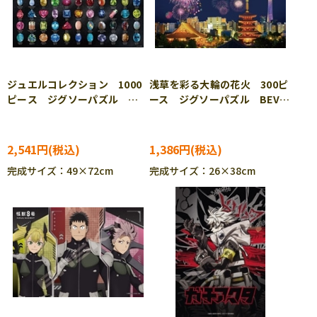
ジュエルコレクション 1000
浅草を彩る大輪の花火 300ピ
ピース ジグソーパズル
ース ジグソーパズル BEV-
BEV-1000-173
300-211 ［CP-FW］
2,541円
1,386円
完成サイズ：49×72cm
完成サイズ：26×38cm