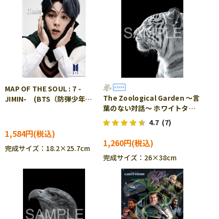
MAP OF THE SOUL : 7 -
The Zoological Garden ～言
JIMIN- (BTS（防弾少年
葉のない対話～ ホワイトタイ
団）) 108ピース ジグソー
ガー 300ピース ジグソーパ
パズル EPO-41-305
4.7
(7)
ズル EPO-71-687
1,584円
1,260円
完成サイズ：18.2×25.7cm
完成サイズ：26×38cm