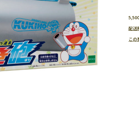
5,
配送
この