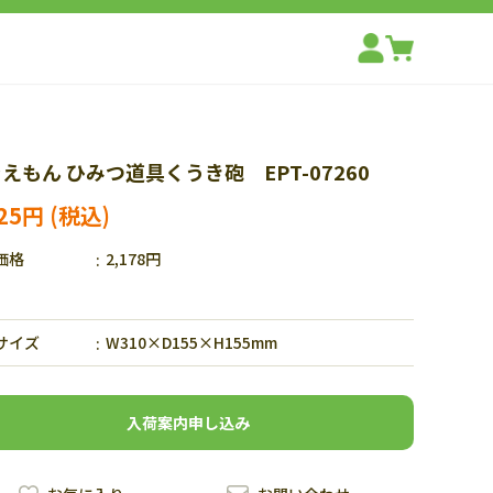
えもん ひみつ道具くうき砲 EPT-07260
525円
価格
2,178円
サイズ
W310×D155×H155mm
入荷案内申し込み