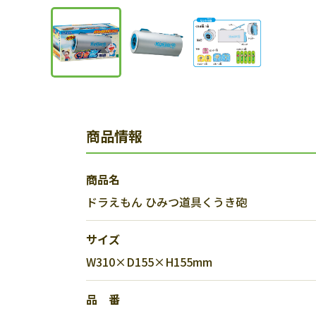
商品情報
商品名
ドラえもん ひみつ道具くうき砲
サイズ
W310×D155×H155mm
品 番