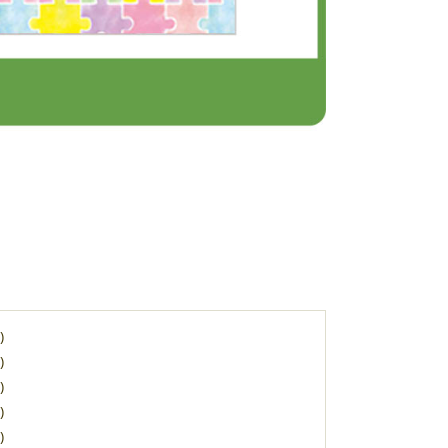
)
)
)
)
)