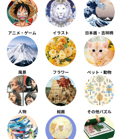
アニメ・ゲーム
イラスト
日本画・吉祥柄
風景
フラワー
ペット・動物
人物
絵画
その他パズル