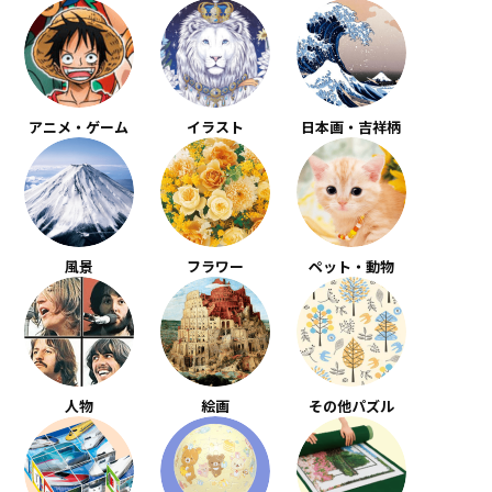
アニメ・ゲーム
イラスト
日本画・吉祥柄
風景
フラワー
ペット・動物
人物
絵画
その他パズル