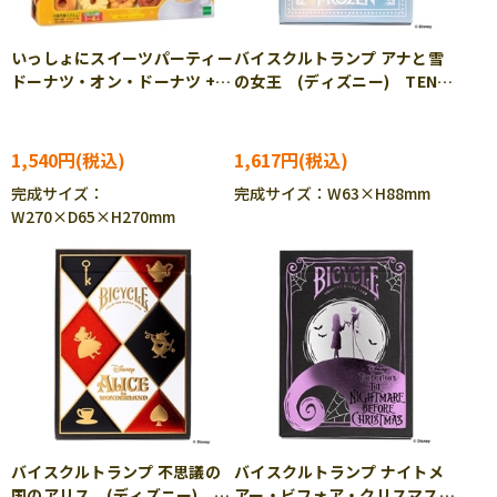
いっしょにスイーツパーティー
バイスクルトランプ アナと雪
ドーナツ・オン・ドーナツ +3
の女王 (ディズニー) TEN-
バランスゲーム EPT-
DT-06
06194
1,540円
1,617円
完成サイズ：
完成サイズ：W63×H88mm
W270×D65×H270mm
バイスクルトランプ 不思議の
バイスクルトランプ ナイトメ
国のアリス (ディズニー)
アー・ビフォア・クリスマス