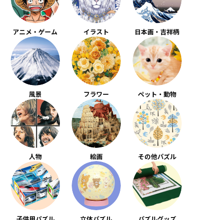
アニメ・ゲーム
イラスト
日本画・吉祥柄
風景
フラワー
ペット・動物
人物
絵画
その他パズル
子供用パズル
立体パズル
パズルグッズ