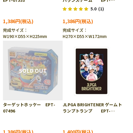
EPT-07553
バランスゲーム EPT-
01340
5.0
(1)
1,386円
1,386円
完成サイズ：
完成サイズ：
W190×D55×H225mm
H270×D55×W172mm
ターゲットホッケー EPT-
JLPGA BRIGHTENER ゲームト
07496
ランプトランプ EPT-
57527
1,386円
1,400円