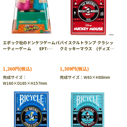
エポック社のドンケツゲームパ
バイスクルトランプ クラシッ
ーティーゲーム EPT-
クミッキーマウス (ディズニ
05604
ー) TEN-DT-09
1,260円
1,309円
完成サイズ：
完成サイズ：W63×H88mm
W160×D165×H157mm