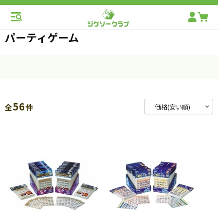
パーティゲーム
56
全
件