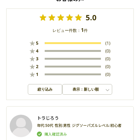
5.0
1
レビュー件数：
件
★
5
(1)
★
4
(0)
★
3
(0)
★
2
(0)
★
1
(0)
絞り込み
表示：新しい順
トラじろう
年代:
50代
性別:
男性
ジグソーパズルレベル:
初心者