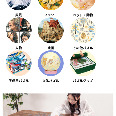
風景
フラワー
ペット・動物
人物
絵画
その他パズル
子供用パズル
立体パズル
パズルグッズ