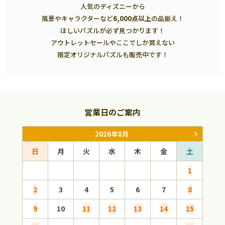
人気のディズニーから
風景やキャラクターなど
6,000点以上
の品揃え！
ほしいパズルが必ず見つかります！
アウトレットセールやここでしか買えない
限定オリジナルパズルも販売中です！
営業日のご案内
2026年8月
日
月
火
水
木
金
土
日
1
2
3
4
5
6
7
8
6
9
10
11
12
13
14
15
13