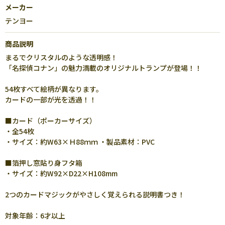
メーカー
テンヨー
商品説明
まるでクリスタルのような透明感！
「名探偵コナン」の魅力満載のオリジナルトランプが登場！！
54枚すべて絵柄が異なります。
カードの一部が光を透過！！
■カード（ポーカーサイズ）
・全54枚
・サイズ：約W63×Ｈ88ｍｍ ・製品素材：PVC
■箔押し窓貼り身フタ箱
・サイズ：約W92×D22×H108mm
2つのカードマジックがやさしく覚えられる説明書つき！
対象年齢：6才以上