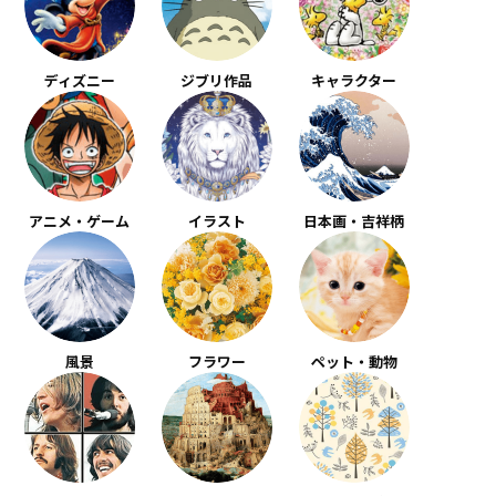
ディズニー
ジブリ作品
キャラクター
アニメ・ゲーム
イラスト
日本画・吉祥柄
風景
フラワー
ペット・動物