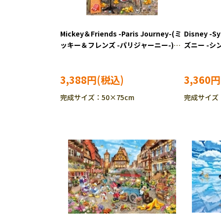
Mickey＆Friends -Paris Journey-(ミ
Disney -S
ッキー＆フレンズ -パリジャーニー-)
ズニー -
(ミッキー＆フレンズ) 1000ピース
ズ-） (オ
ジグソーパズル ●予約 EPO-97-
ース ジグソ
3,388円
3,360円
714s
完成サイズ：50×75cm
完成サイズ：