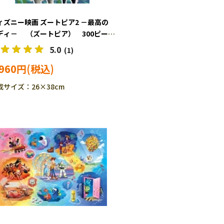
ィズニー映画 ズートピア2 －最高の
ディ－ （ズートピア） 300ピー
 ジグソーパズル EPO-73-409s
5.0
(1)
,960円
成サイズ：26×38cm