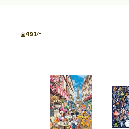
491
全
件