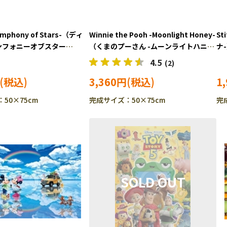
ymphony of Stars-（ディ
Winnie the Pooh -Moonlight Honey-
St
シンフォニーオブスター
（くまのプーさん -ムーンライトハニ
ナ
ールキャラクター) 1000ピ
ー-） (くまのプーさん) 1000ピー
ス
4.5
(2)
ーパズル EPO-97-710s
ス ジグソーパズル EPO-97-713s
3,360円
1
50×75cm
完成サイズ：50×75cm
完