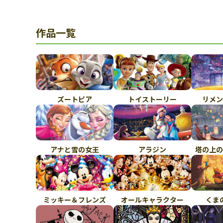
作品一覧
ズートピア
トイストーリー
リメン
アナと雪の女王
アラジン
塔の上の
ミッキー＆フレンズ
オールキャラクター
くま