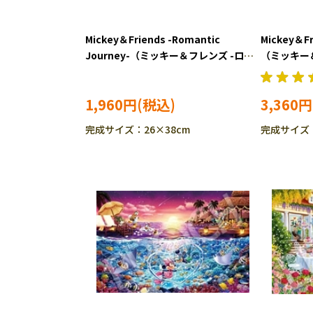
Mickey＆Friends -Romantic
Mickey＆Fr
Journey-（ミッキー＆フレンズ -ロマ
（ミッキー
ンティックジャーニー-） (ミッキー＆
ャーニー-
フレンズ) 300ピース ジグソーパズ
1000ピー
1,960円
3,360円
ル EPO-73-413s
97-712s
完成サイズ：26×38cm
完成サイズ：