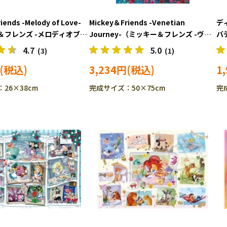
iends -Melody of Love-
Mickey＆Friends -Venetian
デ
＆フレンズ -メロディオブラ
Journey-（ミッキー＆フレンズ -ヴェ
バ
ッキー＆フレンズ) 300ピー
ネツィアン ジャーニー-） (ミッキー
ス
4.7
5.0
(3)
(1)
パズル EPO-73-410s
＆フレンズ) 1000ピース ジグソーパ
3,234円
1
ズル EPO-97-709s
26×38cm
完成サイズ：50×75cm
完