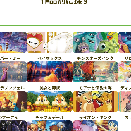
作品別に探す
バー・ミー
ベイマックス
モンスターズインク
リ
ラプンツェル
美女と野獣
モアナと伝説の海
ディ
のプーさん
チップ＆デール
ライオン・キング
お