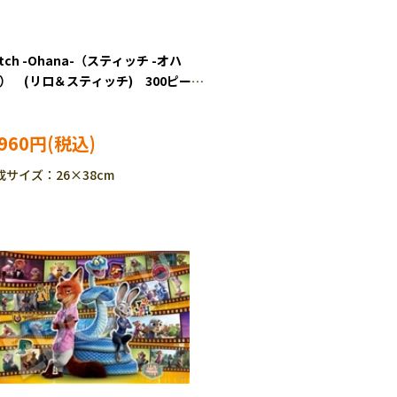
itch -Ohana-（スティッチ -オハ
-） (リロ＆スティッチ) 300ピー
 ジグソーパズル EPO-73-412s
,960円
成サイズ：26×38cm