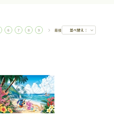
並べ替え：
6
7
8
9
最後