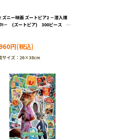
ィズニー映画 ズートピア2 －潜入捜
中!－ (ズートピア) 300ピース ジ
ーパズル EPO-73-411s
,960円
成サイズ：26×38cm