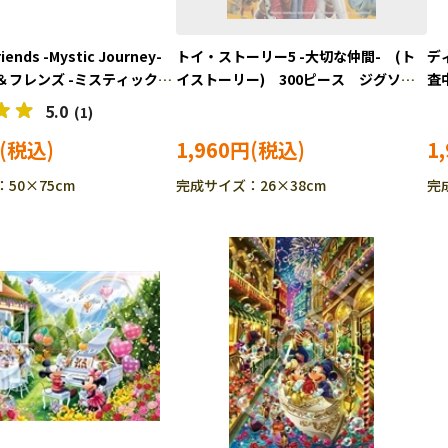
iends -Mystic Journey-
トイ・ストーリー5 -大切な仲間- (ト
デ
＆フレンズ -ミスティックジ
イストーリー) 300ピース ジグソー
査
） (ミッキー＆フレンズ)
パズル EPO-73-414s ［CP-TS］
グソ
5.0
(1)
ス ジグソーパズル EPO-
1,960円
1
50×75cm
完成サイズ：26×38cm
完