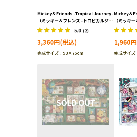
Mickey＆Friends -Tropical Journey-
Mickey＆Fr
（ミッキー＆フレンズ -トロピカルジャ
（ミッキー
ーニー-） (ミッキー＆フレンズ)
ブ-） (ミ
5.0
(2)
1000ピース ジグソーパズル EPO-
ス ジグソー
3,360円
1,960円
97-711s
完成サイズ：50×75cm
完成サイズ：