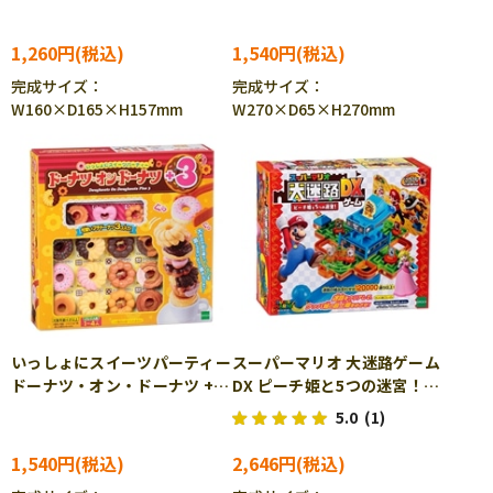
1,260円
1,540円
完成サイズ：
完成サイズ：
W160×D165×H157mm
W270×D65×H270mm
いっしょにスイーツパーティー
スーパーマリオ 大迷路ゲーム
ドーナツ・オン・ドーナツ +3
DX ピーチ姫と5つの迷宮！
バランスゲーム EPT-
EPT-07133
5.0
(1)
06194
1,540円
2,646円