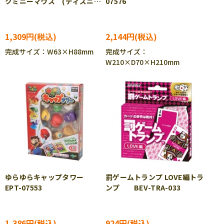
クミニーマウス (ディズニ
07576
ー) TEN-DT-12
1,309円
2,144円
完成サイズ：W63×H88mm
完成サイズ：
W210×D70×H210mm
ゆらゆらキャップタワー
罰ゲームトランプ LOVE編トラ
EPT-07553
ンプ BEV-TRA-033
1,386円
924円