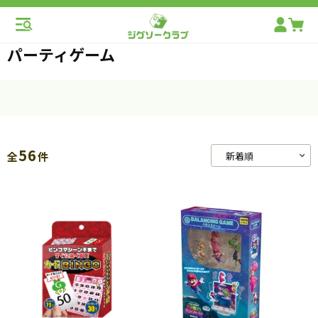
パーティゲーム
56
全
件