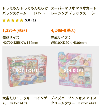
ドラえもん ドラえもんだらけ
スーパーマリオ マリオカート
バランスゲーム EPT-
レーシング デラックス （ラ
01340
ッピング対象外） EPT-
5.0
(1)
07387
1,386円
4,246円
完成サイズ：
完成サイズ：
H270×D55×W172mm
W510×D80×H300mm
大当たり！ラッキーコインゲー
ディズニープリンセス アイス
ム EPT-07462
クリームタワー EPT-07477