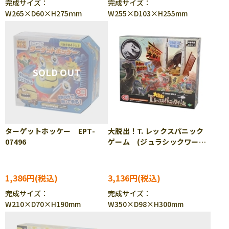
完成サイズ：
完成サイズ：
W265×D60×H275ｍm
W255×D103×H255mm
ターゲットホッケー EPT-
大脱出！T. レックスパニック
07496
ゲーム (ジュラシックワール
ド) EPT-07501 ［CP-SU］
1,386円
3,136円
完成サイズ：
完成サイズ：
W210×D70×H190mm
W350×D98×H300mm