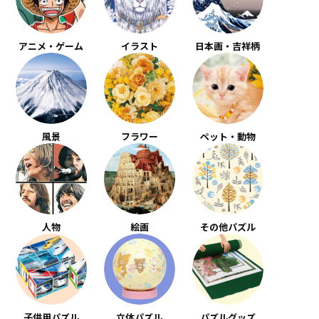
アニメ・ゲーム
イラスト
日本画・吉祥柄
風景
フラワー
ペット・動物
人物
絵画
その他パズル
子供用パズル
立体パズル
パズルグッズ