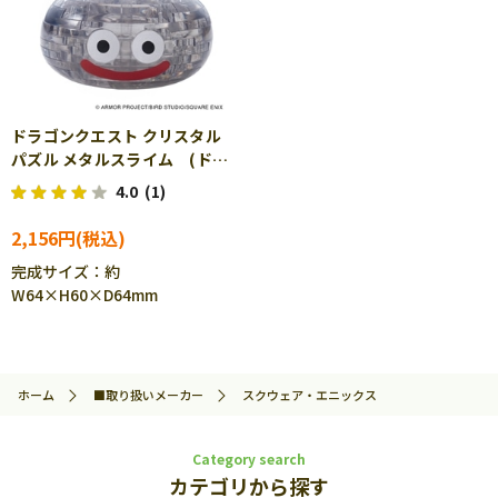
ドラゴンクエスト クリスタル
パズル メタルスライム (ドラ
ゴンクエスト) 28ピース
4.0
(1)
SQE-27336
2,156円
完成サイズ：約
W64×H60×D64mm
ホーム
■取り扱いメーカー
スクウェア・エニックス
Category search
カテゴリから探す