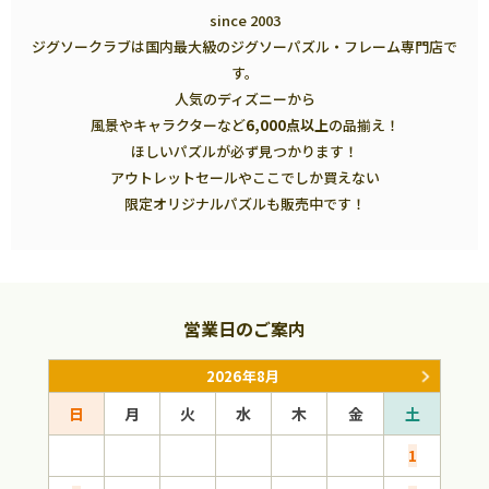
since 2003
ジグソークラブは国内最大級のジグソーパズル・フレーム専門店で
す。
人気のディズニーから
風景やキャラクターなど
6,000点以上
の品揃え！
ほしいパズルが必ず見つかります！
アウトレットセールやここでしか買えない
限定オリジナルパズルも販売中です！
営業日のご案内
2026年8月
日
月
火
水
木
金
土
日
1