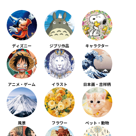
ディズニー
ジブリ作品
キャラクター
アニメ・ゲーム
イラスト
日本画・吉祥柄
風景
フラワー
ペット・動物