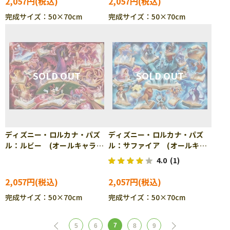
2,057円
2,057円
完成サイズ：50×70cm
完成サイズ：50×70cm
ディズニー・ロルカナ・パズ
ディズニー・ロルカナ・パズ
ル：ルビー (オールキャラク
ル：サファイア (オールキャ
ター) 1000ピース ジグソー
ラクター) 1000ピース ジグ
4.0
(1)
パズル RAV-016243
ソーパズル RAV-016250
2,057円
2,057円
完成サイズ：50×70cm
完成サイズ：50×70cm
7
5
6
8
9