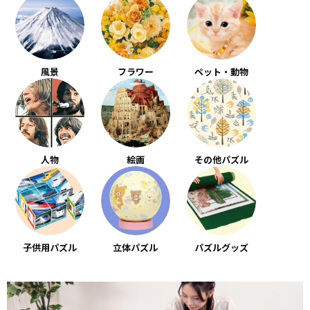
風景
フラワー
ペット・動物
人物
絵画
その他パズル
子供用パズル
立体パズル
パズルグッズ