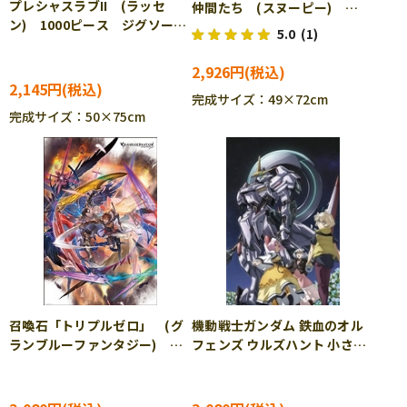
プレシャスラブII (ラッセ
仲間たち (スヌーピー)
ン) 1000ピース ジグソーパ
1000ピース ジグソーパズ
5.0
(1)
ズル YAM-10-1448 ［CP-
ル BEV-1000-143
SS］
2,926円
2,145円
完成サイズ：49×72cm
完成サイズ：50×75cm
召喚石「トリプルゼロ」 (グ
機動戦士ガンダム 鉄血のオル
ランブルーファンタジー)
フェンズ ウルズハント 小さな
1000ピース ジグソーパズ
挑戦者の軌跡 (機動戦士ガン
ル BEV-1000-144
ダム) 1000ピース ジグソー
パズル BEV-1000-134