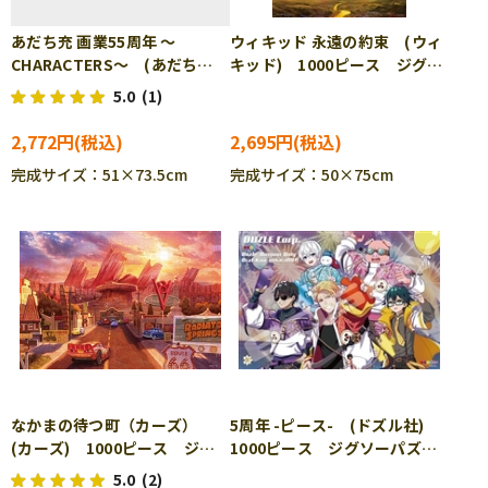
あだち充 画業55周年 ～
ウィキッド 永遠の約束 (ウィ
CHARACTERS～ (あだち
キッド) 1000ピース ジグソ
充) 1000ピース ジグソーパ
ーパズル YAM-10-1506
5.0
(1)
ズル ENS-1000T-550
2,772円
2,695円
完成サイズ：51×73.5cm
完成サイズ：50×75cm
なかまの待つ町（カーズ）
5周年 -ピース- (ドズル社)
(カーズ) 1000ピース ジグ
1000ピース ジグソーパズ
ソーパズル TEN-D1000-905
ル ENS-1000T-570
5.0
(2)