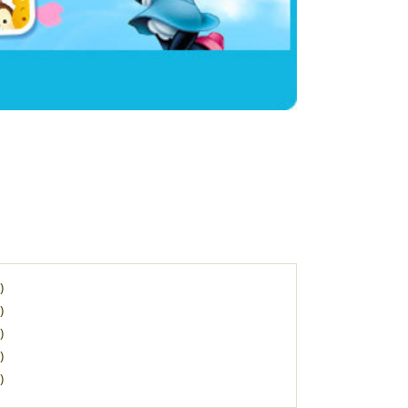
)
)
)
)
)