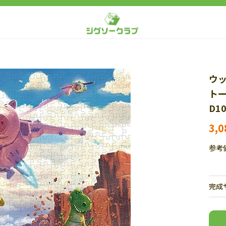
ウッ
トー
D1
3,
参考
完成