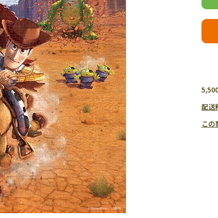
5,
配送
この