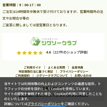
営業時間：9：00-17：00
ご注文は24時間年中無休で受け付けておりますが、営業時間外の注
文やお問合せ等の
ご返答に関しましては翌営業日となります。
4.6
（227件のショップ評価）
ご利用ガイド
よくある質問
会員特典
特定商取引法に基づく表記
プライバシーポリシー
ご利用規約
ジグソークラブについて
お問い合わせ
当サイトでは利用体験の向上およびコンテンツの最適な提供、ト
企業購買担当の方へ
ラフィックの分析を目的としてCookieを使用しています。
カートに入れる
サイトの閲覧を継続された場合、Cookieの利用に同意したことも
まとめ買いならジグソークラブ for BUSINESS
のといたします。
詳細については
プライバシーポリシー
をご確認ください。
この商品に合うフレームを見る