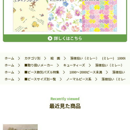
ホーム
カテゴリ別
絵 画
落穂拾い（ミレー） (ミレー) 1000ピース
ホーム
■取り扱いメーカー
キューティーズ
落穂拾い（ミレー） (ミレ
ホーム
■ピース数別パズル特集
1000～2000ピース未満
落穂拾い（ミ
ホーム
■ピースサイズ別一覧
ノーマルピース系
落穂拾い（ミレー） (
Recently viewed
最近見た商品