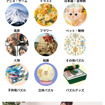
アニメ・ゲーム
イラスト
日本画・吉祥柄
風景
フラワー
ペット・動物
人物
絵画
その他パズル
子供用パズル
立体パズル
パズルグッズ