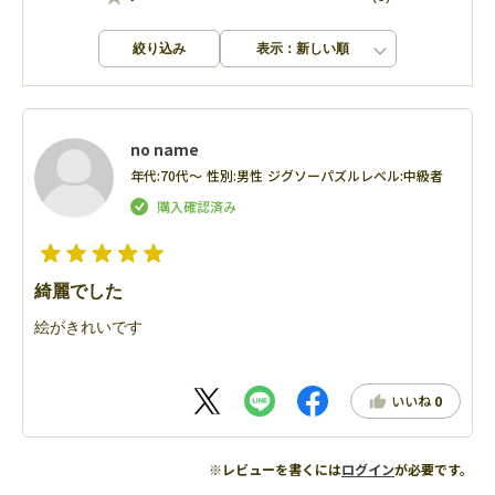
絞り込み
表示：新しい順
no name
年代:
70代～
性別:
男性
ジグソーパズルレベル:
中級者
綺麗でした
絵がきれいです
いいね
0
※レビューを書くには
ログイン
が必要です。