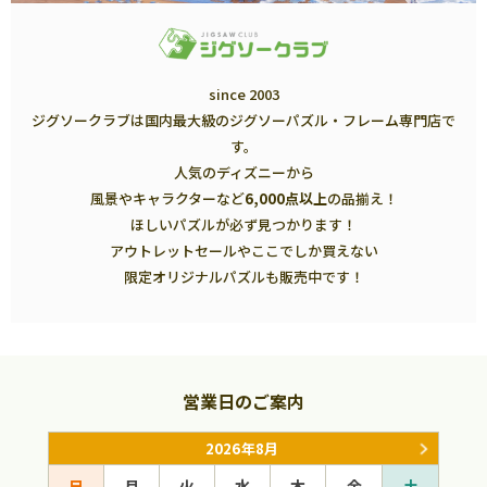
since 2003
ジグソークラブは国内最大級のジグソーパズル・フレーム専門店で
す。
人気のディズニーから
風景やキャラクターなど
6,000点以上
の品揃え！
ほしいパズルが必ず見つかります！
アウトレットセールやここでしか買えない
限定オリジナルパズルも販売中です！
営業日のご案内
2026年8月
日
月
火
水
木
金
土
日