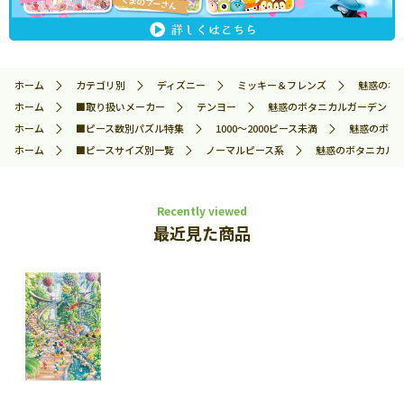
ホーム
カテゴリ別
ディズニー
ミッキー＆フレンズ
魅惑のボタ
ホーム
■取り扱いメーカー
テンヨー
魅惑のボタニカルガーデン (ミッ
ホーム
■ピース数別パズル特集
1000～2000ピース未満
魅惑のボタニ
ホーム
■ピースサイズ別一覧
ノーマルピース系
魅惑のボタニカルガー
Recently viewed
最近見た商品