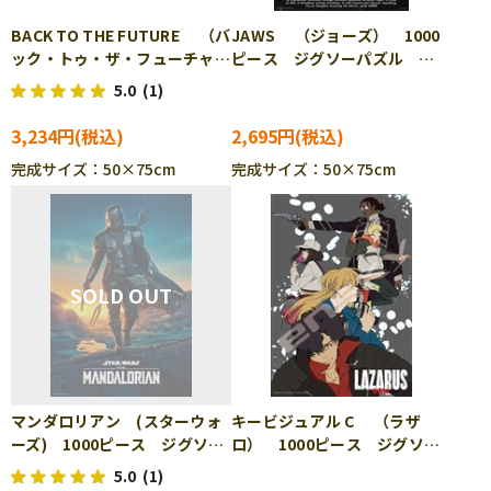
BACK TO THE FUTURE （バ
JAWS （ジョーズ） 1000
ック・トゥ・ザ・フューチャ
ピース ジグソーパズル
ー） 1000ピース ジグソー
YAM-10-1504
5.0
(1)
パズル YAM-10-1503
3,234円
2,695円
完成サイズ：50×75cm
完成サイズ：50×75cm
マンダロリアン (スターウォ
キービジュアル C （ラザ
ーズ) 1000ピース ジグソー
ロ） 1000ピース ジグソー
パズル TEN-W1000-677
パズル ENS-1000T-553
5.0
(1)