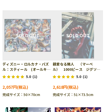
ディズニー・ロルカナ・パズ
親愛なる隣人 （マーベ
ル：スティール (オールキャ
ル） 1000ピース ジグソー
ラクター) 1000ピース ジグ
パズル TEN-R1000-642
5.0
(1)
5.0
(1)
ソーパズル RAV-016267
2,057円
2,618円
完成サイズ：50×70cm
完成サイズ：51×73.5cm