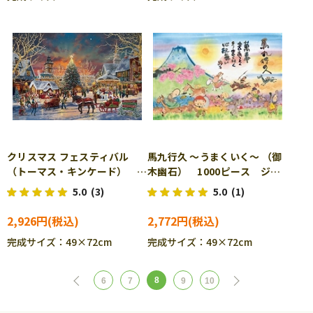
クリスマス フェスティバル
馬九行久 ～うまくいく～ （御
（トーマス・キンケード）
木幽石） 1000ピース ジグ
1000ピース ジグソーパズ
ソーパズル BEV-1000-127
5.0
(3)
5.0
(1)
ル BEV-1000-126
2,926円
2,772円
完成サイズ：49×72cm
完成サイズ：49×72cm
8
6
7
9
10