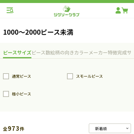
1000～2000ピース未満
ピースサイズ
ピース数
絵柄の向き
カラー
メーカー
特徴
完成サ
通常ピース
スモールピース
極小ピース
973
全
件