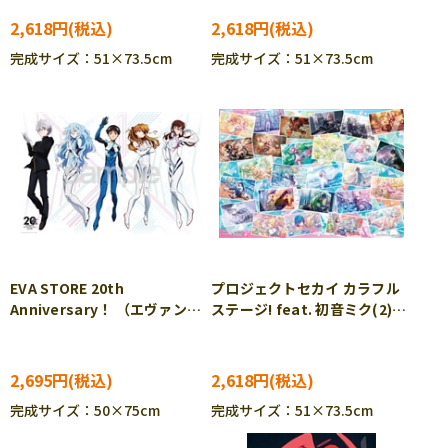
2,618円
2,618円
完成サイズ：51×73.5cm
完成サイズ：51×73.5cm
EVA STORE 20th
プロジェクトセカイ カラフル
Anniversary！ （エヴァンゲ
ステージ! feat. 初音ミク(2)
リオン） 1000ピース ジグ
（初音ミク） 1000ピース
ソーパズル YAM-10-1500
ジグソーパズル ENS-1000T-
549
2,695円
2,618円
完成サイズ：50×75cm
完成サイズ：51×73.5cm