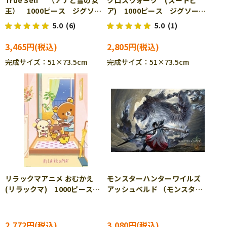
True Self （アナと雪の女
クロスウォーク (ズートピ
王） 1000ピース ジグソー
ア) 1000ピース ジグソーパ
パズル TEN-D1000-895
ズル TEN-D1000-904
5.0
(6)
5.0
(1)
3,465円
2,805円
完成サイズ：51×73.5cm
完成サイズ：51×73.5cm
リラックマアニメ おむかえ
モンスターハンターワイルズ
(リラックマ) 1000ピース
アッシュベルド （モンスター
ジグソーパズル BEV-1000-
ハンター） 1000ピース ジ
112
グソーパズル BEV-1000-131
2,772円
3,080円