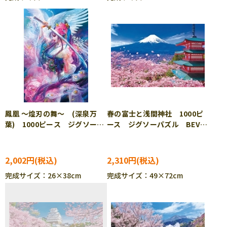
鳳凰 ～煌刃の舞～ (深泉万
春の富士と浅間神社 1000ピ
葉) 1000ピース ジグソーパ
ース ジグソーパズル BEV-
ズル BEV-1000M-030
1000-138 ［CP-TM］
2,002円
2,310円
完成サイズ：26×38cm
完成サイズ：49×72cm