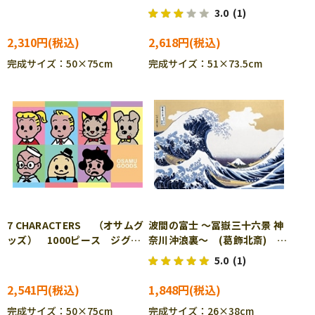
ル YAM-10-1505
1000T-562
3.0
(1)
2,310円
2,618円
完成サイズ：50×75cm
完成サイズ：51×73.5cm
7 CHARACTERS （オサムグ
波間の富士 ～冨嶽三十六景 神
ッズ） 1000ピース ジグソ
奈川沖浪裏～ (葛飾北斎)
ーパズル APP-1000-925
1000ピース ジグソーパズ
5.0
(1)
ル BEV-1000M-029
2,541円
1,848円
完成サイズ：50×75cm
完成サイズ：26×38cm