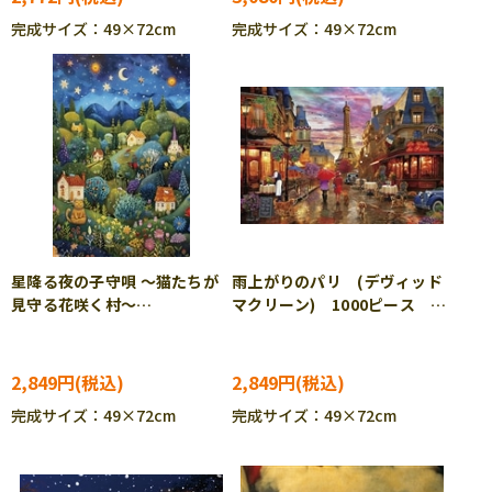
完成サイズ：49×72cm
完成サイズ：49×72cm
星降る夜の子守唄 ～猫たちが
雨上がりのパリ (デヴィッド
見守る花咲く村～
マクリーン) 1000ピース ジ
（Nakata） 1000ピース
グソーパズル BEV-1000-133
ジグソーパズル BEV-1000-
132
2,849円
2,849円
完成サイズ：49×72cm
完成サイズ：49×72cm