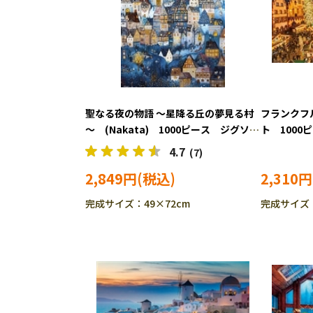
聖なる夜の物語 ～星降る丘の夢見る村
フランクフ
～ (Nakata) 1000ピース ジグソー
ト 100
パズル BEV-1000-128
BEV-1000-
4.7
(7)
2,849円
2,310円
完成サイズ：49×72cm
完成サイズ：