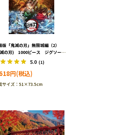
場版「鬼滅の刃」無限城編（2）
鬼滅の刃) 1000ピース ジグソーパ
 ENS-1000T-557
5.0
(1)
,618円
成サイズ：51×73.5cm