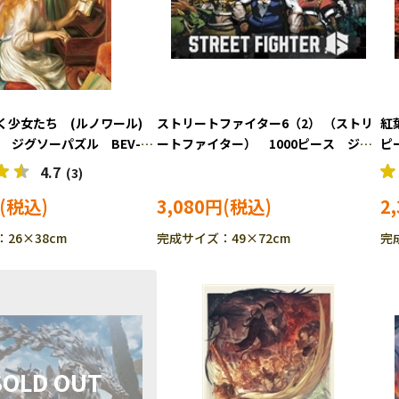
く少女たち (ルノワール)
ストリートファイター6（2） （ストリ
紅
ス ジグソーパズル BEV-
ートファイター） 1000ピース ジグ
ピ
ソーパズル BEV-1000-116
11
4.7
(3)
3,080円
2
26×38cm
完成サイズ：49×72cm
完