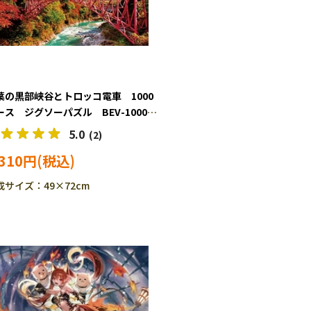
葉の黒部峡谷とトロッコ電車 1000
ース ジグソーパズル BEV-1000-
3
5.0
(2)
,310円
成サイズ：49×72cm