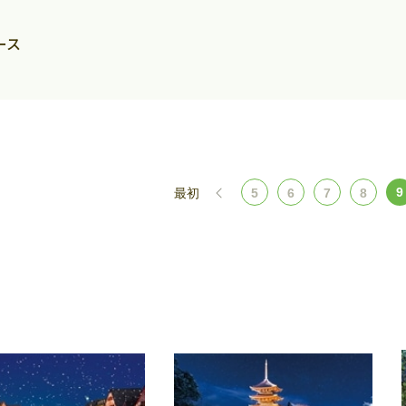
ース
9
最初
5
6
7
8