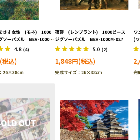
さす女性 (モネ) 1000
夜警 (レンブラント) 1000ピース
ワ
ソーパズル BEV-1000M-
ジグソーパズル BEV-1000M-027
(
パズ
4.8
5.0
(4)
(2)
1,848円
2
26×38cm
完成サイズ：26×38cm
完