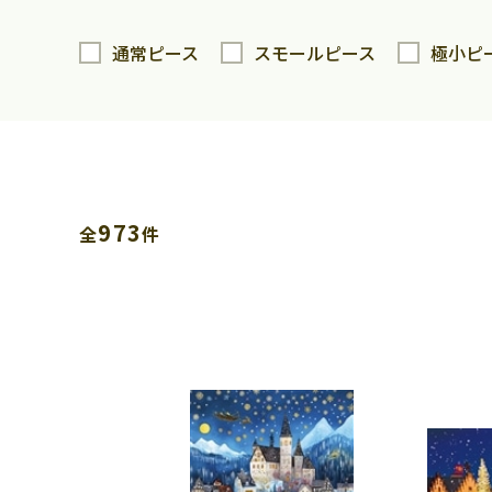
通常ピース
スモールピース
極小ピ
973
全
件