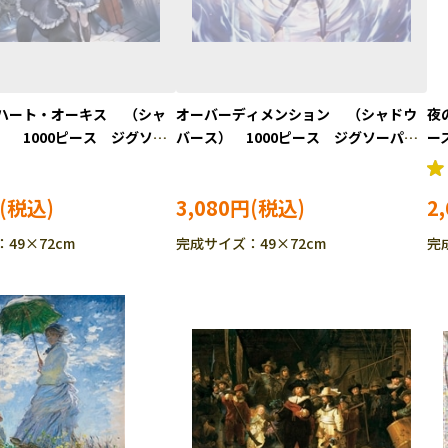
ハート・オーキス （シャ
オーバーディメンション （シャドウ
夜
） 1000ピース ジグソー
バース） 1000ピース ジグソーパズ
ー
-1000-121
ル BEV-1000-122
3,080円
2
49×72cm
完成サイズ：49×72cm
完