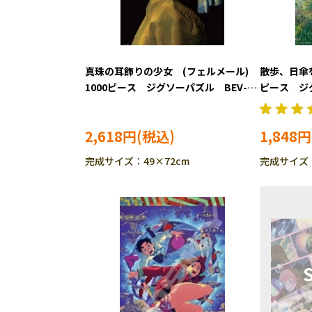
真珠の耳飾りの少女 (フェルメール)
散歩、日傘を
1000ピース ジグソーパズル BEV-
ピース ジグ
1000-124 ［CP-FM］
026
2,618円
1,848円
完成サイズ：49×72cm
完成サイズ：