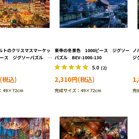
ルトのクリスマスマーケッ
東寺の冬景色 1000ピース ジグソー
ノ
0ピース ジグソーパズル
パズル BEV-1000-130
ジ
129
5.0
(2)
2,310円
1
49×72cm
完成サイズ：49×72cm
完