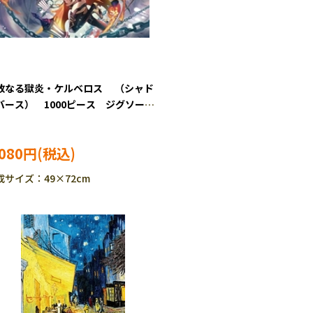
放なる獄炎・ケルベロス （シャド
バース） 1000ピース ジグソーパ
 BEV-1000-119
,080円
成サイズ：49×72cm