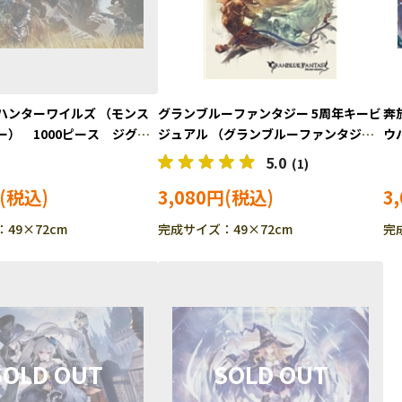
ハンターワイルズ （モンス
グランブルーファンタジー 5周年キービ
奔
ー） 1000ピース ジグソ
ジュアル （グランブルーファンタジ
ウ
V-1000-117
ー） 1000ピース ジグソーパズル
ズル
5.0
(1)
BEV-1000-118
3,080円
3
49×72cm
完成サイズ：49×72cm
完