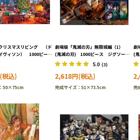
クリスマスリビング （ド
劇場版「鬼滅の刃」無限城編（1）
劇
イヴィソン） 1000ピー
(鬼滅の刃) 1000ピース ジグソーパ
(
パズル YAM-10-1498
ズル ENS-1000T-556
ズル
5.0
(3)
2,618円
2
50×75cm
完成サイズ：51×73.5cm
完