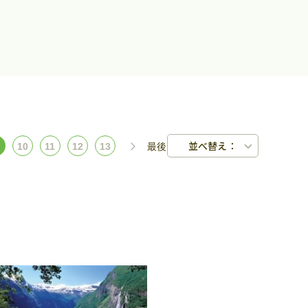
並べ替え：
10
11
12
13
最後