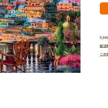
5,
配送
この