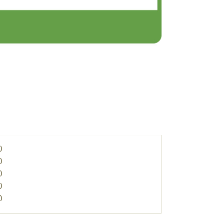
)
)
)
)
)