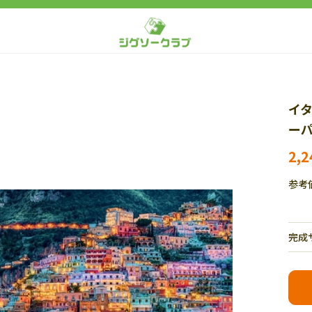
イタ
ーパ
2,
参考
完成