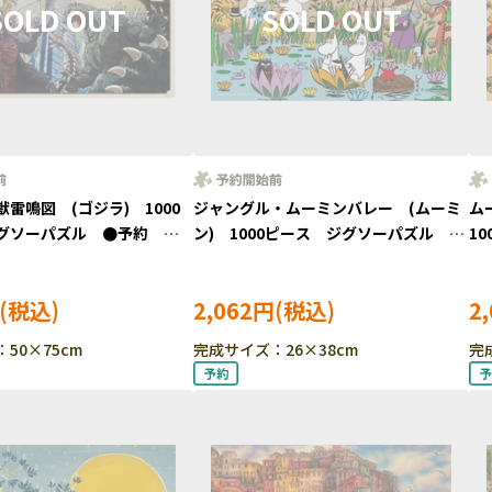
雷鳴図 (ゴジラ) 1000
ジャングル・ムーミンバレー (ムーミ
ム
グソーパズル ●予約
ン) 1000ピース ジグソーパズル ●
1
11
予約 YAM-13-23
約 
2,062円
2
50×75cm
完成サイズ：26×38cm
完