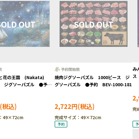
み
ス
花の王国 (Nakata)
焼肉ジグソーパズル 1000ピース ジ
54
ース ジグソーパズル ●予
グソーパズル ●予約 BEV-1000-181
00-180
2
2,722円
完
49×72cm
完成サイズ：49×72cm