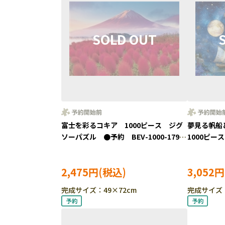
富士を彩るコキア 1000ピース ジグ
夢見る帆船と
ソーパズル ●予約 BEV-1000-179
1000ピ
［CP-TM］
約 BEV-10
2,475円
3,052円
完成サイズ：49×72cm
完成サイズ：