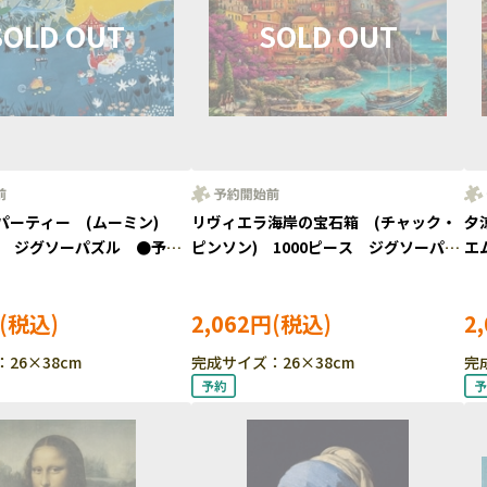
パーティー (ムーミン)
リヴィエラ海岸の宝石箱 (チャック・
夕
ース ジグソーパズル ●予
ピンソン) 1000ピース ジグソーパズ
エ
-26
ル ●予約 YAM-13-27
●予
2,062円
2
26×38cm
完成サイズ：26×38cm
完