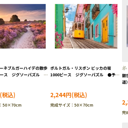
ューネブルガーハイデの散歩
ポルトガル・リスボン ビッカの坂
0ピース ジグソーパズル ●
1000ピース ジグソーパズル ●予
銀
017639
約 RAV-019138
道
●予
2,244円
2
50×70cm
完成サイズ：50×70cm
完