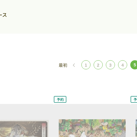
ース
5
最初
1
2
3
4