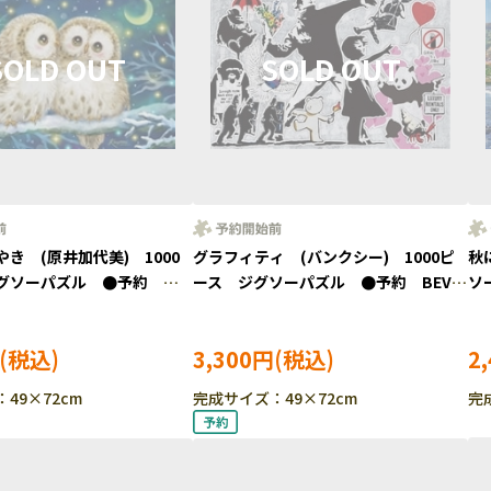
き (原井加代美) 1000
グラフィティ (バンクシー) 1000ピ
秋
グソーパズル ●予約
ース ジグソーパズル ●予約 BEV-
ソ
176
1000-177
［C
3,300円
2
49×72cm
完成サイズ：49×72cm
完