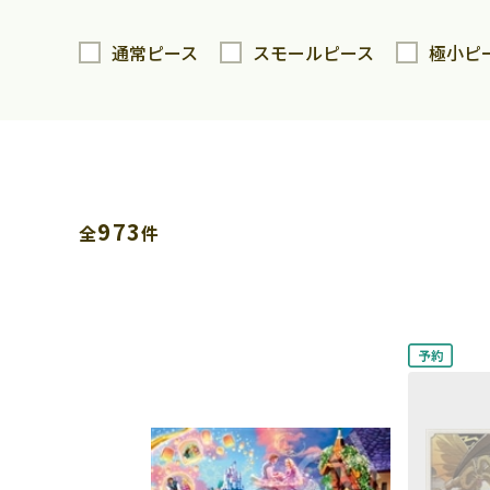
通常ピース
スモールピース
極小ピ
973
全
件