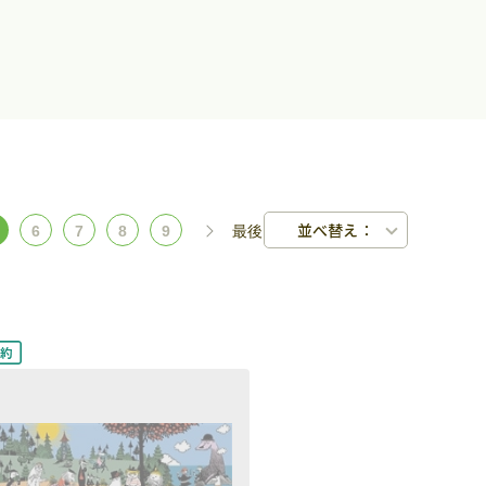
並べ替え：
6
7
8
9
最後