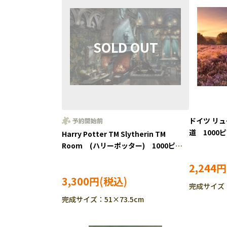
ドイツ リ
道 100
Harry Potter TM Slytherin TM
予約 RAV-
Room (ハリーポッター) 1000ピー
ス ジグソーパズル ●予約 TEN-
2,244円
B1000-856
3,300円
完成サイズ：
完成サイズ：51×73.5cm