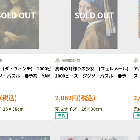
(ダ・ヴィンチ) 1000ピ
真珠の耳飾りの少女 (フェルメール)
ア
ソーパズル ●予約 YAM-
1000ピース ジグソーパズル ●予
ス
約 YAM-13-31
13
2,062円
2
26×38cm
完成サイズ：26×38cm
完