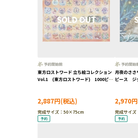
東方ロストワード 立ち絵コレクション
月夜のささや
Vol.1 (東方ロストワード) 1000ピー
ピース ジ
ス ジグソーパズル ●予約 APP-
BEV-1000-
1000-931
2,887円
2,970円
完成サイズ：50×75cm
完成サイズ：