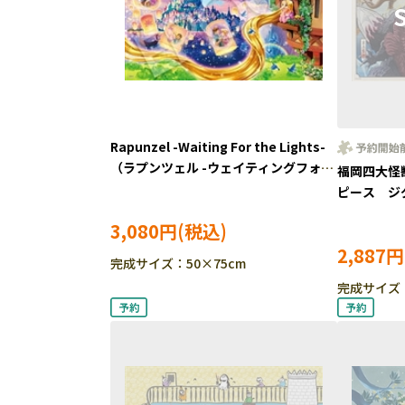
Rapunzel -Waiting For the Lights-
（ラプンツェル -ウェイティングフォー
福岡四大怪獣
ザライツ-） (ラプンツェル) 1000ピ
ピース ジ
ース ジグソーパズル EPO-97-804s
YAM-10-15
3,080円
2,887円
完成サイズ：50×75cm
完成サイズ：