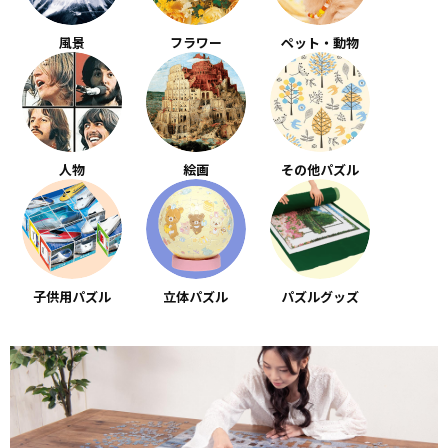
風景
フラワー
ペット・動物
人物
絵画
その他パズル
子供用パズル
立体パズル
パズルグッズ