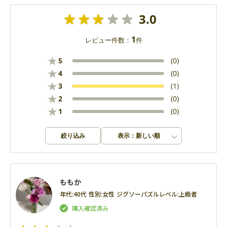
3.0
1
レビュー件数：
件
★
5
(0)
★
4
(0)
★
3
(1)
★
2
(0)
★
1
(0)
絞り込み
表示：新しい順
ももか
年代:
40代
性別:
女性
ジグソーパズルレベル:
上級者