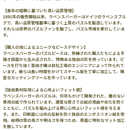
【長年の経験に基づいた高い品質管理】
1891年の販売開始以来、ラベンスバーガーはドイツのラベンスブル
グで、高い品質管理基準に基づく上質のパズルを製造しています。
それらは世界のパズルファンを魅了し、パズル市場を牽引していま
す。
【職人の技によるユニークなピースデザイン】
ラベンスバーガーのパズルピースは、熟練された職人たちによる手
描き図面から生み出された、特徴ある独自の形を持っています。ピ
ースを打ち抜く型抜き機は自社工場のエンジニアによって作られて
います。彼らは長い時間をかけてスチール版を丁寧に加工して、精
密なカッティングツールを作っています。
【独自素材採用による心地よいフィット感】
ラベンスバーガーのパズルは、何年もかけて開発された、層のない
専用台紙で作られています。適度な厚さで台紙の湾曲や劣化を防ぐ
とともに、パズルを組み上げる際に心地よいフィット感を与えま
す。また、印刷面には光の反射を防ぐ独自のエンボスリネン紙を使
用。絵柄の質の高さや明るさを保つため、表面に特別なマット加工
を施しています。