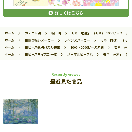
ホーム
カテゴリ別
絵 画
モネ「睡蓮」 (モネ) 1000ピース ジグソ
ホーム
■取り扱いメーカー
ラベンスバーガー
モネ「睡蓮」 (モネ) 
ホーム
■ピース数別パズル特集
1000～2000ピース未満
モネ「睡蓮」
ホーム
■ピースサイズ別一覧
ノーマルピース系
モネ「睡蓮」 (モネ)
Recently viewed
最近見た商品