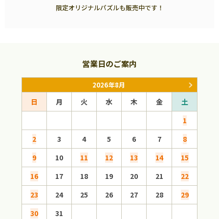
限定オリジナルパズルも販売中です！
営業日のご案内
2026年8月
日
月
火
水
木
金
土
日
1
2
3
4
5
6
7
8
6
9
10
11
12
13
14
15
13
16
17
18
19
20
21
22
20
23
24
25
26
27
28
29
27
30
31