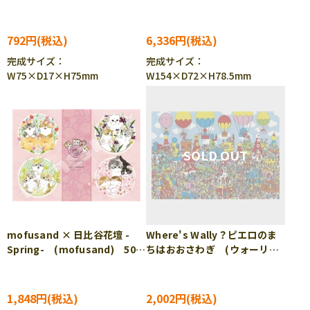
792円
6,336円
完成サイズ：
完成サイズ：
W75×D17×H75mm
W154×D72×H78.5mm
mofusand × 日比谷花壇 -
Where's Wally？ピエロのま
Spring- (mofusand) 500
ちはおおさわぎ (ウォーリー
ピース ジグソーパズル
をさがせ) 1000ピース ジグ
ENS-500-906
ソーパズル BEV-1000M-041
1,848円
2,002円