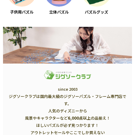
子供用パズル
立体パズル
パズルグッズ
since 2003
ジグソークラブは国内最大級のジグソーパズル・フレーム専門店で
す。
人気のディズニーから
風景やキャラクターなど
6,000点以上
の品揃え！
ほしいパズルが必ず見つかります！
アウトレットセールやここでしか買えない