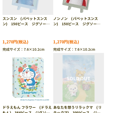
スンスン (パペットスンス
ノンノン (パペットスンス
ン) 150ピース ジグソーパ
ン) 150ピース ジグソーパ
ズル ●予約 ENS-MA-133
ズル ●予約 ENS-MA-134
1,270円
1,270円
完成サイズ：7.6×10.2cm
完成サイズ：7.6×10.2cm
ドラえもん フラワー (ドラえ
あなたを想うリラックマ (リ
もん) 366ピース ジグソー
ラックマ) 300ピース ジグ