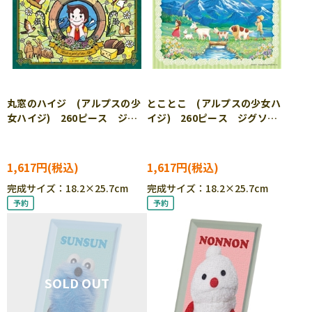
丸窓のハイジ (アルプスの少
とことこ (アルプスの少女ハ
女ハイジ) 260ピース ジグ
イジ) 260ピース ジグソー
ソーパズル APP-260-023
パズル APP-260-024
1,617円
1,617円
完成サイズ：18.2×25.7cm
完成サイズ：18.2×25.7cm