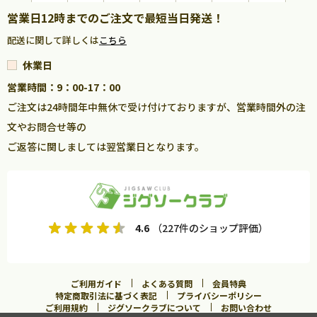
営業日12時までのご注文で最短当日発送！
配送に関して詳しくは
こちら
休業日
営業時間：9：00-17：00
ご注文は24時間年中無休で受け付けておりますが、営業時間外の注
文やお問合せ等の
ご返答に関しましては翌営業日となります。
4.6
（227件のショップ評価）
ご利用ガイド
よくある質問
会員特典
特定商取引法に基づく表記
プライバシーポリシー
ご利用規約
ジグソークラブについて
お問い合わせ