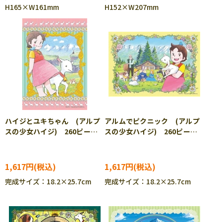
H165×W161mm
H152×W207mm
ハイジとユキちゃん (アルプ
アルムでピクニック (アルプ
スの少女ハイジ) 260ピー
スの少女ハイジ) 260ピー
ス ジグソーパズル APP-
ス ジグソーパズル APP-
260-021
260-022
1,617円
1,617円
完成サイズ：18.2×25.7cm
完成サイズ：18.2×25.7cm