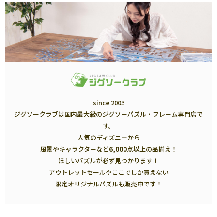
since 2003
ジグソークラブは国内最大級のジグソーパズル・フレーム専門店で
す。
人気のディズニーから
風景やキャラクターなど
6,000点以上
の品揃え！
ほしいパズルが必ず見つかります！
アウトレットセールやここでしか買えない
限定オリジナルパズルも販売中です！