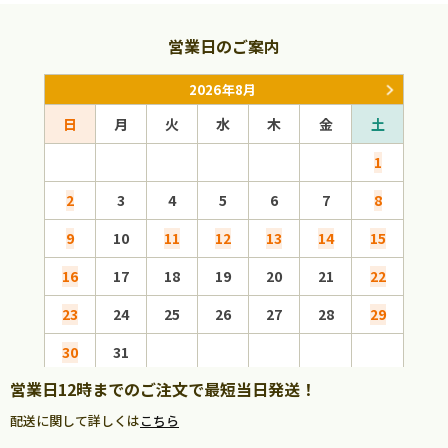
営業日のご案内
2026年8月
日
月
火
水
木
金
土
日
1
2
3
4
5
6
7
8
6
9
10
11
12
13
14
15
13
16
17
18
19
20
21
22
20
23
24
25
26
27
28
29
27
30
31
営業日12時までのご注文で最短当日発送！
配送に関して詳しくは
こちら