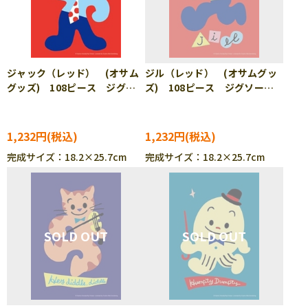
ジャック（レッド） (オサム
ジル（レッド） (オサムグッ
グッズ) 108ピース ジグソ
ズ) 108ピース ジグソーパ
ーパズル APP-108-099
ズル APP-108-100
1,232円
1,232円
完成サイズ：18.2×25.7cm
完成サイズ：18.2×25.7cm