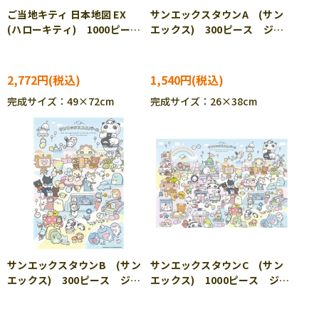
ご当地キティ 日本地図 EX
サンエックスタウンA (サン
(ハローキティ) 1000ピー
エックス) 300ピース ジグ
ス ジグソーパズル BEV-
ソーパズル BEV-300-200
1000-161
2,772円
1,540円
完成サイズ：49×72cm
完成サイズ：26×38cm
サンエックスタウンB (サン
サンエックスタウンC (サン
エックス) 300ピース ジグ
エックス) 1000ピース ジグ
ソーパズル BEV-300-201
ソーパズル BEV-1000-164