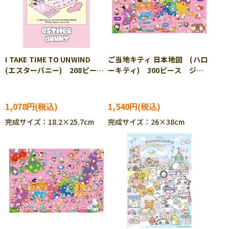
I TAKE TIME TO UNWIND
ご当地キティ 日本地図 (ハロ
(エスターバニー) 208ピー
ーキティ) 300ピース ジグ
ス ジグソーパズル ENS-
ソーパズル BEV-300-199
208-156
1,078円
1,540円
完成サイズ：18.2×25.7cm
完成サイズ：26×38cm