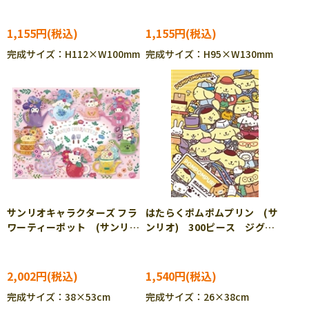
1,155円
1,155円
完成サイズ：H112×W100mm
完成サイズ：H95×W130mm
サンリオキャラクターズ フラ
はたらくポムポムプリン (サ
ワーティーポット (サンリ
ンリオ) 300ピース ジグソ
オ) 600ピース ジグソーパ
ーパズル BEV-300-184
ズル BEV-600-032
2,002円
1,540円
完成サイズ：38×53cm
完成サイズ：26×38cm