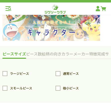
ピースサイズ
ピース数
絵柄の向き
カラー
メーカー
特徴
完成サ
ラージピース
通常ピース
スモールピース
極小ピース