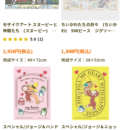
モザイクアート スヌーピーと
ちいかわたちの日々 (ちいか
仲間たち (スヌーピー)
わ) 500ピース ジグソーパ
1000ピース ジグソーパズ
ズル ENS-500-736 ［CP-
5.0
(1)
ル BEV-1000-143
CH］
2,926円
1,848円
完成サイズ：49×72cm
完成サイズ：38×53cm
スペシャル/ジョージ＆ハンド
スペシャル/ジョージ＆ニョッ