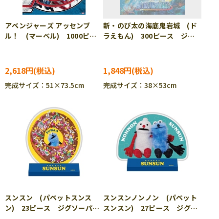
アベンジャーズ アッセンブ
新・のび太の海底鬼岩城 (ド
ル！ (マーベル) 1000ピー
ラえもん) 300ピース ジグ
ス ジグソーパズル TEN-
ソーパズル ENS-300-L598
R1000-643
2,618円
1,848円
完成サイズ：51×73.5cm
完成サイズ：38×53cm
スンスン (パペットスンス
スンスンノンノン (パペット
ン) 23ピース ジグソーパズ
スンスン) 27ピース ジグソ
ル ENS-CC-ST048
ーパズル ENS-CC-ST049