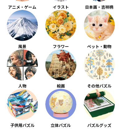
アニメ・ゲーム
イラスト
日本画・吉祥柄
風景
フラワー
ペット・動物
人物
絵画
その他パズル
子供用パズル
立体パズル
パズルグッズ