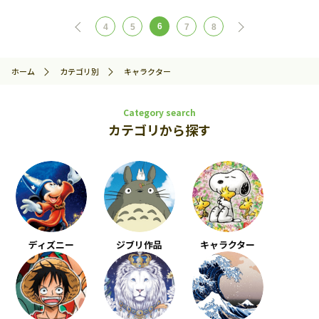
6
4
5
7
8
ホーム
カテゴリ別
キャラクター
Category search
カテゴリから探す
ディズニー
ジブリ作品
キャラクター