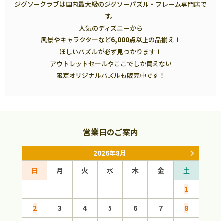
ジグソークラブは国内最大級のジグソーパズル・フレーム専門店で
す。
人気のディズニーから
風景やキャラクターなど
6,000点以上
の品揃え！
ほしいパズルが必ず見つかります！
アウトレットセールやここでしか買えない
限定オリジナルパズルも販売中です！
営業日のご案内
2026年8月
日
月
火
水
木
金
土
日
1
2
3
4
5
6
7
8
6