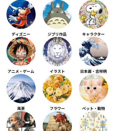
ディズニー
ジブリ作品
キャラクター
アニメ・ゲーム
イラスト
日本画・吉祥柄
風景
フラワー
ペット・動物