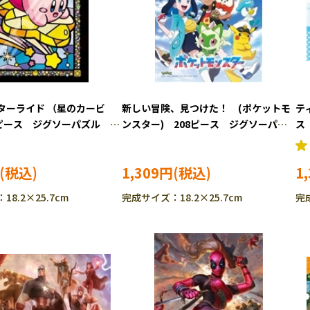
ターライド （星のカービ
新しい冒険、見つけた！ (ポケットモ
テ
8ピース ジグソーパズル
ンスター) 208ピース ジグソーパズ
ス
L02
ル ENS-208-ML05 ［CP-PO］
1,309円
1
8.2×25.7cm
完成サイズ：18.2×25.7cm
完成