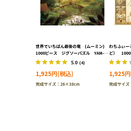
世界でいちばん最後の竜 (ムーミン)
わちふぃー
1000ピース ジグソーパズル YAM-
ど） 10
13-18
YAM-13-19
5.0
(4)
1,925円
1,925円
完成サイズ：26×38cm
完成サイズ：