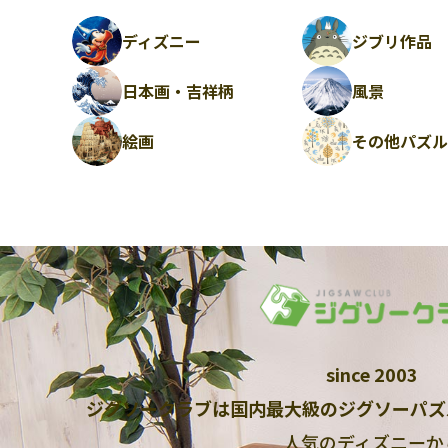
ディズニー
ジブリ作品
日本画・吉祥柄
風景
絵画
その他パズ
since 2003
ジグソークラブは国内最大級のジグソーパズ
人気のディズニーか