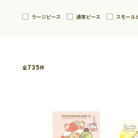
ラージピース
通常ピース
スモール
735
全
件