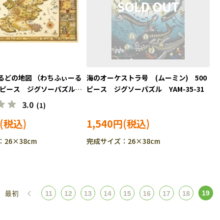
るどの地図 （わちふぃーる
海のオーケストラ号 (ムーミン) 500
00ピース ジグソーパズル
ピース ジグソーパズル YAM-35-31
3.0
(1)
1,540円
26×38cm
完成サイズ：26×38cm
19
最初
11
12
13
14
15
16
17
18