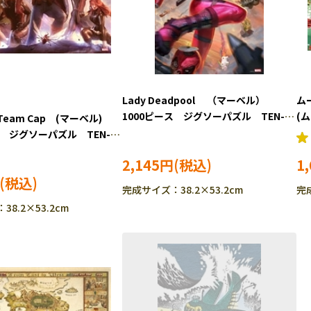
Lady Deadpool （マーベル）
ムーミン ザ
1000ピース ジグソーパズル TEN-
(
s Team Cap (マーベル)
RPG-1000-635
ズル
ス ジグソーパズル TEN-
633
2,145円
1
完成サイズ：38.2×53.2cm
完
8.2×53.2cm