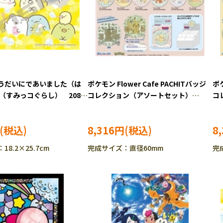
うだいにであいました（は
ポケモン Flower Cafe PACHITバッジ
ポケ
 （すみっコぐらし） 208ピ
コレクション（アソートセット）
コ
ーパズル ENS-208-
(1BOX) (ポケットモンスター) 16ピ
(
ース ジグソーパズル ENS-PCL-05
ー
8,316円
8
［CP-PO］
［C
8.2×25.7cm
完成サイズ：直径60mm
完