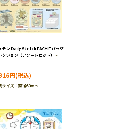
モン Daily Sketch PACHITバッジ
レクション（アソートセット）
1BOX) (ポケットモンスター) 16ピ
ス ジグソーパズル ENS-PCL-06
,316円
P-PO］
成サイズ：直径60mm