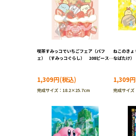
喫茶すみっコでいちごフェア（パフ
ねこのきょ
ェ） （すみっコぐらし） 208ピース
なばたけ）
ジグソーパズル ENS-208-ML06
ース ジグソ
ML07
1,309円
1,309円
完成サイズ：18.2×25.7cm
完成サイズ：1