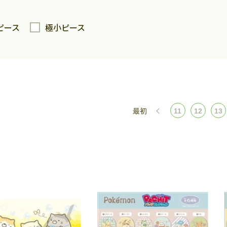
ピース
極小ピース
最初
11
12
13