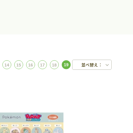
並べ替え：
19
14
15
16
17
18