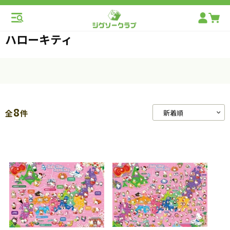
ハローキティ
8
全
件