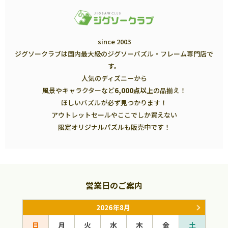
since 2003
ジグソークラブは国内最大級のジグソーパズル・フレーム専門店で
す。
人気のディズニーから
風景やキャラクターなど
6,000点以上
の品揃え！
ほしいパズルが必ず見つかります！
アウトレットセールやここでしか買えない
限定オリジナルパズルも販売中です！
営業日のご案内
2026年8月
日
月
火
水
木
金
土
日