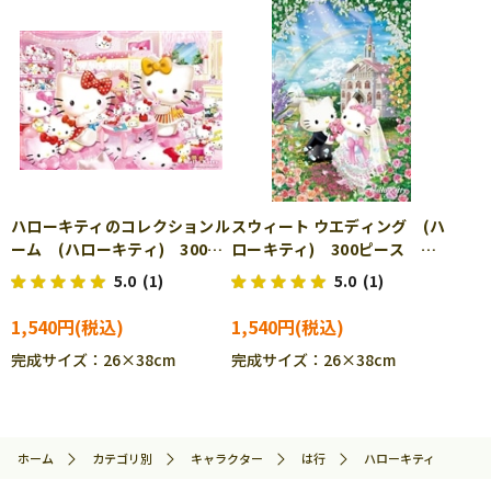
ハローキティのコレクションル
スウィート ウエディング (ハ
ーム (ハローキティ) 300ピ
ローキティ) 300ピース ジ
ース ジグソーパズル BEV-
グソーパズル BEV-300-122
5.0
(1)
5.0
(1)
300-121
1,540円
1,540円
完成サイズ：26×38cm
完成サイズ：26×38cm
ホーム
カテゴリ別
キャラクター
は行
ハローキティ