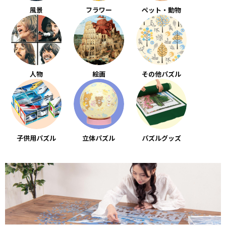
風景
フラワー
ペット・動物
人物
絵画
その他パズル
子供用パズル
立体パズル
パズルグッズ