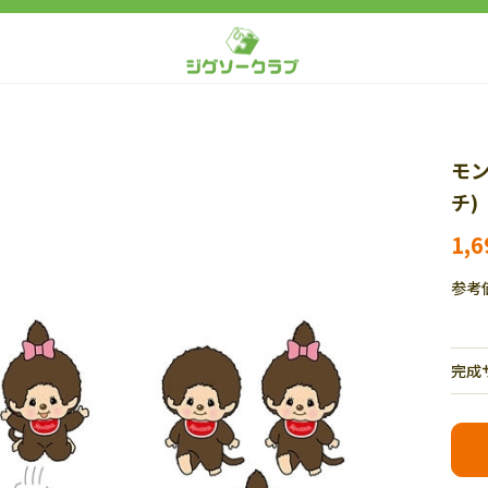
モ
チ)
1,
参考
完成