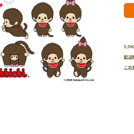
5,
配送
この