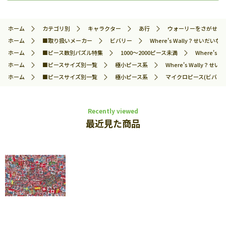
ホーム
カテゴリ別
キャラクター
あ行
ウォーリーをさがせ！
ホーム
■取り扱いメーカー
ビバリー
Where's Wally？せいだ
ホーム
■ピース数別パズル特集
1000～2000ピース未満
Where's
ホーム
■ピースサイズ別一覧
極小ピース系
Where's Wally？
ホーム
■ピースサイズ別一覧
極小ピース系
マイクロピース(ビバリー
Recently viewed
最近見た商品