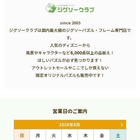
since 2003
ジグソークラブは国内最大級のジグソーパズル・フレーム専門店で
す。
人気のディズニーから
風景やキャラクターなど
6,000点以上
の品揃え！
ほしいパズルが必ず見つかります！
アウトレットセールやここでしか買えない
限定オリジナルパズルも販売中です！
営業日のご案内
2026年8月
日
月
火
水
木
金
土
日