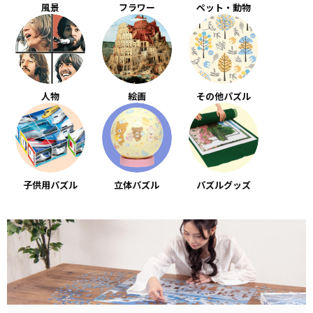
風景
フラワー
ペット・動物
人物
絵画
その他パズル
子供用パズル
立体パズル
パズルグッズ