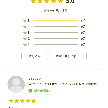
5.0
1
レビュー件数：
件
★
5
(1)
★
4
(0)
★
3
(0)
★
2
(0)
★
1
(0)
絞り込み
表示：新しい順
yayuyo
年代:
70代～
性別:
女性
ジグソーパズルレベル:
中級者