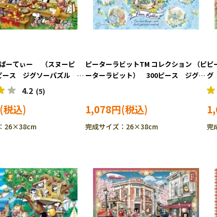
 ぱーてぃー （スヌーピ
ピーターラビットTM コレクション （ピ
ピ
0ピース ジグソーパズル
ーターラビット） 300ピース ジグソ
グ
2s
ーパズル EPO-26-338s
ジ
4.2
(5)
1,078円
1
26×38cm
完成サイズ：26×38cm
完