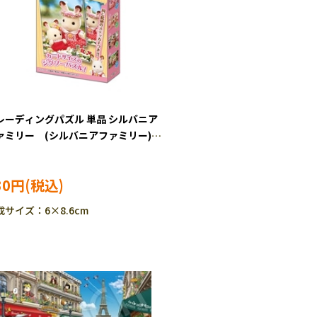
レーディングパズル 単品 シルバニア
ァミリー (シルバニアファミリー)
4ピース ジグソーパズル EPO-58-
2
30円
成サイズ：6×8.6cm