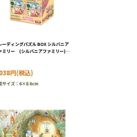
レーディングパズル BOX シルバニア
ァミリー (シルバニアファミリー)
4ピース ジグソーパズル EPO-58-
2
,038円
成サイズ：6×8.6cm