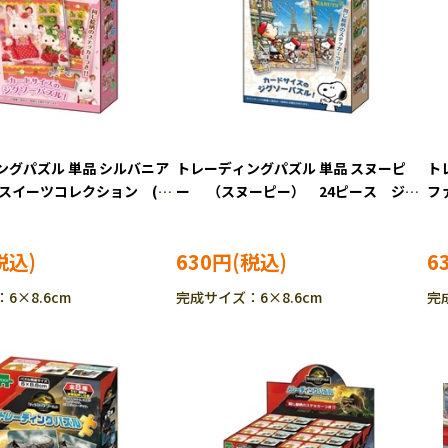
ングパズル 単品 シルバニア
トレーディングパズル 単品 スヌーピ
ト
 スイーツコレクション (シ
ー （スヌーピー） 24ピース ジグ
フ
ァミリー) 24ピース ジグ
ソーパズル EPO-58-107
2
PO-58-105
10
630円
6
6×8.6cm
完成サイズ：6×8.6cm
完