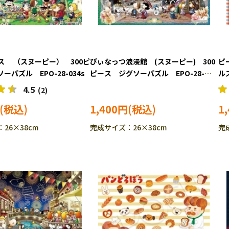
ス （スヌーピー） 300ピ
ぴぃなっつ浪漫館 (スヌーピー) 300
ピ
ーパズル EPO-28-034s
ピース ジグソーパズル EPO-28-
ル
038s
ス
4.5
(2)
1,400円
1
26×38cm
完成サイズ：26×38cm
完