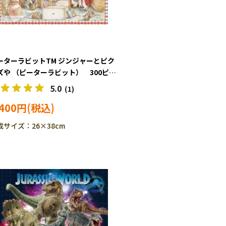
ーターラビットTM ジンジャーとピク
ズや （ピーターラビット） 300ピー
 ジグソーパズル EPO-28-040s
5.0
(1)
,400円
成サイズ：26×38cm