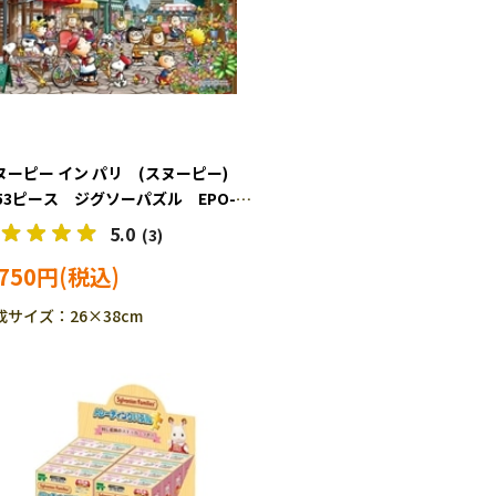
ヌーピー イン パリ (スヌーピー)
053ピース ジグソーパズル EPO-
-611s
5.0
(3)
,750円
成サイズ：26×38cm