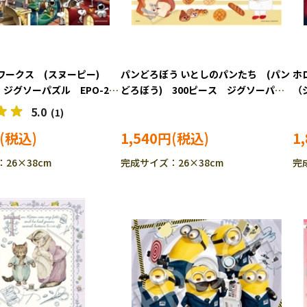
ワークス (スヌーピー)
パンどろぼう いとしのパンたち (パン
ホ
 ジグソーパズル EPO-28-
どろぼう) 300ピース ジグソーパズ
（
P-FW］
ル EPO-28-342s
シ
5.0
(1)
ソー
1,540円
1
S
26×38cm
完成サイズ：26×38cm
完