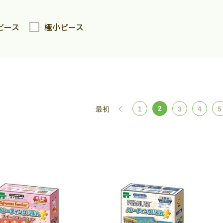
ピース
極小ピース
2
最初
1
3
4
5