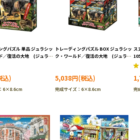
ングパズル 単品 ジュラシッ
トレーディングパズル BOX ジュラシッ
ス
ド／復活の大地 (ジュラシ
ク・ワールド／復活の大地 (ジュラシ
1
ド) 24ピース ジグソーパ
ックワールド) 24ピース ジグソーパ
32
58-106 ［CP-SU］
ズル EPO-58-206 ［CP-SU］
5,038円
1
6×8.6cm
完成サイズ：6×8.6cm
完