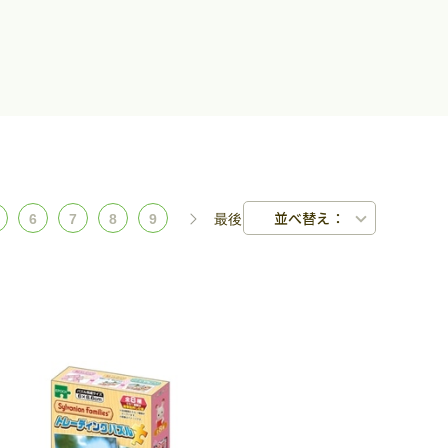
並べ替え：
6
7
8
9
最後