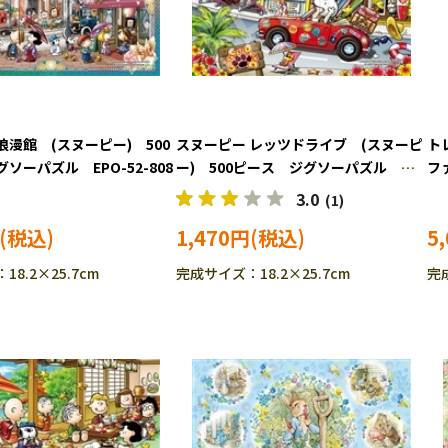
漫館 (スヌーピー) 500
スヌーピー レッツドライブ (スヌーピ
ト
ソーパズル EPO-52-808
ー) 500ピース ジグソーパズル
フ
EPO-52-809
2
3.0
(1)
20
1,470円
5
8.2×25.7cm
完成サイズ：18.2×25.7cm
完