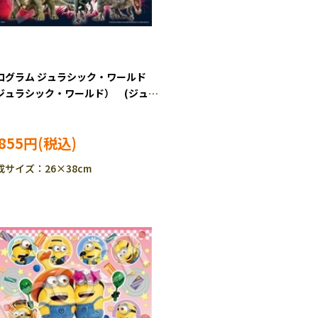
ログラム ジュラシック・ワールド
ジュラシック・ワールド） (ジュラ
ック・ワールド) 300ピース ジグ
パズル EPO-28-708s ［CP-
,855円
U］
成サイズ：26×38cm