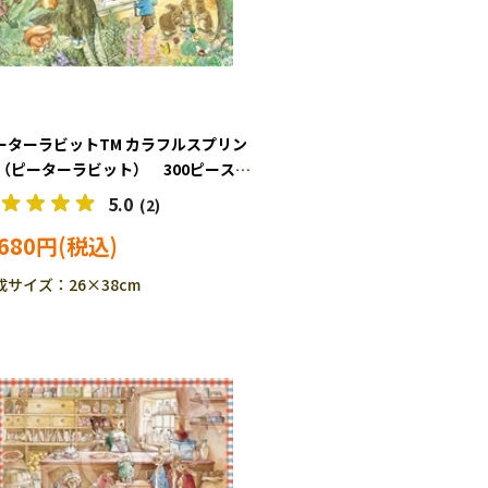
ーターラビットTM カラフルスプリン
 （ピーターラビット） 300ピース
グソーパズル EPO-26-339s
5.0
(2)
,680円
成サイズ：26×38cm