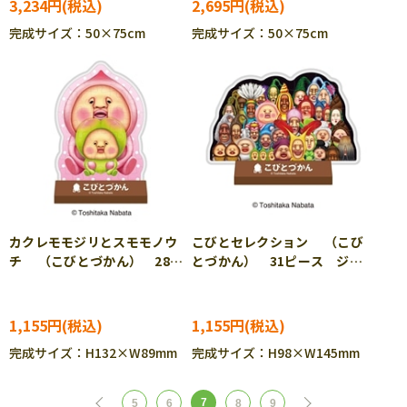
3,234円
2,695円
完成サイズ：50×75cm
完成サイズ：50×75cm
カクレモモジリとスモモノウ
こびとセレクション （こび
チ （こびとづかん） 28ピ
とづかん） 31ピース ジグ
ース ジグソーパズル ENS-
ソーパズル ENS-CC-ST038
CC-ST037
1,155円
1,155円
完成サイズ：H132×W89mm
完成サイズ：H98×W145mm
7
5
6
8
9