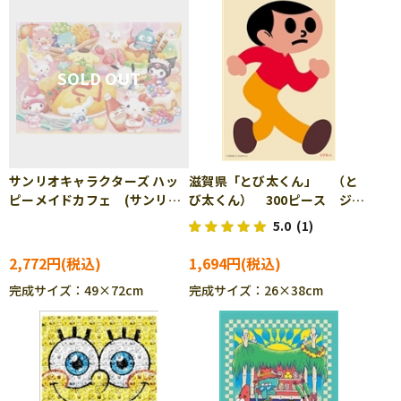
サンリオキャラクターズ ハッ
滋賀県「とび太くん」 （と
ピーメイドカフェ (サンリ
び太くん） 300ピース ジグ
オ) 1000ピース ジグソーパ
ソーパズル CUT-300-363
5.0
(1)
ズル BEV-1000-146
2,772円
1,694円
完成サイズ：49×72cm
完成サイズ：26×38cm