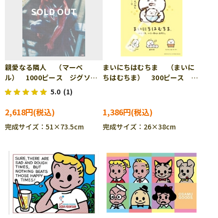
親愛なる隣人 （マーベ
まいにちはむちま （まいに
ル） 1000ピース ジグソー
ちはむちま） 300ピース ジ
パズル TEN-R1000-642
グソーパズル ENS-300-3301
5.0
(1)
2,618円
1,386円
完成サイズ：51×73.5cm
完成サイズ：26×38cm