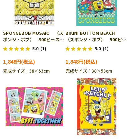
SPONGEBOB MOSAIC （ス
BIKINI BOTTOM BEACH
ポンジ・ボブ） 500ピース
（スポンジ・ボブ） 500ピー
ジグソーパズル APP-500-
ス ジグソーパズル APP-
5.0
(1)
5.0
(1)
337
500-338
1,848円
1,848円
完成サイズ：38×53cm
完成サイズ：38×53cm