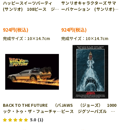
ハッピースイーツパーティ
サンリオキャラクターズ サマ
(サンリオ) 108ピース ジグ
ーバケーション (サンリオ)
ソーパズル BEV-M108-216
108ピース ジグソーパズル
BEV-M108-217
924円
924円
完成サイズ：10×14.7cm
完成サイズ：10×14.7cm
BACK TO THE FUTURE （バ
JAWS （ジョーズ） 1000
ック・トゥ・ザ・フューチャ
ピース ジグソーパズル
ー） 1000ピース ジグソー
YAM-10-1504
5.0
(1)
パズル YAM-10-1503