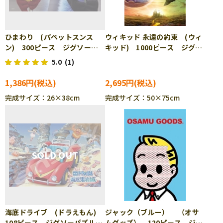
ひまわり (パペットスンス
ウィキッド 永遠の約束 (ウィ
ン) 300ピース ジグソーパ
キッド) 1000ピース ジグソ
ズル ENS-300-3306
ーパズル YAM-10-1506
5.0
(1)
1,386円
2,695円
完成サイズ：26×38cm
完成サイズ：50×75cm
海底ドライブ (ドラえもん)
ジャック（ブルー） （オサ
108ピース ジグソーパズル
ムグッズ） 120ピース ジグ