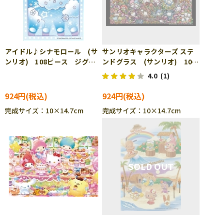
アイドル♪シナモロール (サ
サンリオキャラクターズ ステ
ンリオ) 108ピース ジグソ
ンドグラス (サンリオ) 108
ーパズル BEV-M108-214
ピース ジグソーパズル
4.0
(1)
BEV-M108-215
924円
924円
完成サイズ：10×14.7cm
完成サイズ：10×14.7cm