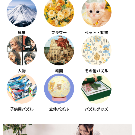
風景
フラワー
ペット・動物
人物
絵画
その他パズル
子供用パズル
立体パズル
パズルグッズ