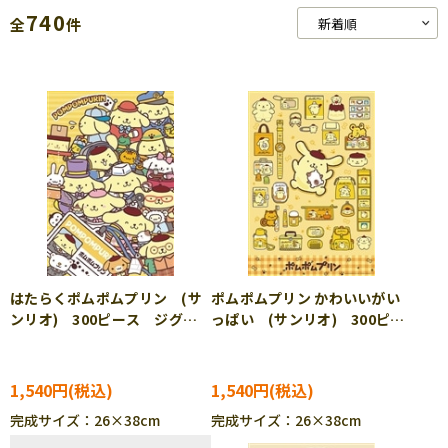
740
全
件
はたらくポムポムプリン (サ
ポムポムプリン かわいいがい
ンリオ) 300ピース ジグソ
っぱい (サンリオ) 300ピー
ーパズル BEV-300-184
ス ジグソーパズル BEV-
300-185
1,540円
1,540円
完成サイズ：26×38cm
完成サイズ：26×38cm