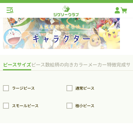
ピースサイズ
ピース数
絵柄の向き
カラー
メーカー
特徴
完成サ
ラージピース
通常ピース
スモールピース
極小ピース