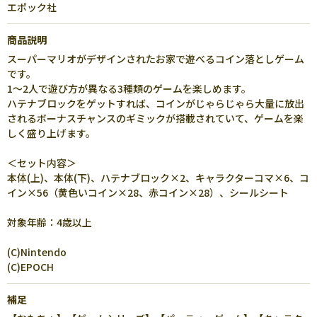
エポック社
商品説明
スーパーマリオがデザインされたお家で遊べるコイン落としゲーム
です。
1～2人で遊び方が異なる3種類のゲームを楽しめます。
ハテナブロックをゲットすれば、コインがじゃらじゃら大量に放出
されるボーナスチャンスのギミックが搭載されていて、ゲームを楽
しく盛り上げます。
＜セット内容＞
本体(上)、本体(下)、ハテナブロック×2、キャラクターコマ×6、コ
イン×56（黄色いコイン×28、赤コイン×28）、シールシート
対象年齢：4歳以上
(C)Nintendo
(C)EPOCH
補足