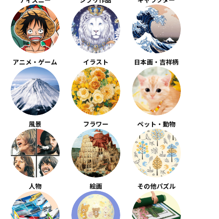
アニメ・ゲーム
イラスト
日本画・吉祥柄
風景
フラワー
ペット・動物
人物
絵画
その他パズル