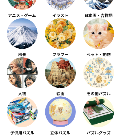
アニメ・ゲーム
イラスト
日本画・吉祥柄
風景
フラワー
ペット・動物
人物
絵画
その他パズル
子供用パズル
立体パズル
パズルグッズ