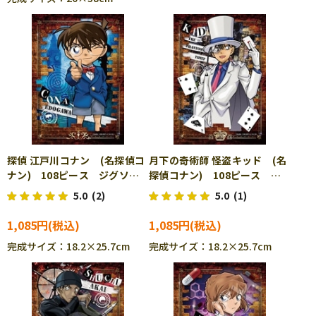
探偵 江戸川コナン (名探偵コ
月下の奇術師 怪盗キッド (名
ナン) 108ピース ジグソー
探偵コナン) 108ピース ジ
パズル EPO-03-065
グソーパズル EPO-03-066
5.0
(2)
5.0
(1)
1,085円
1,085円
完成サイズ：18.2×25.7cm
完成サイズ：18.2×25.7cm