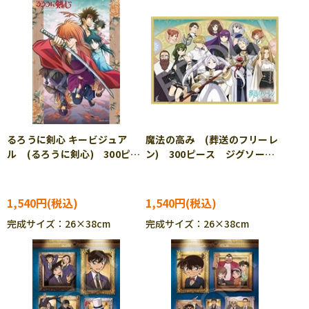
るろうに剣心 キービジュア
魔法の高み (葬送のフリーレ
ル (るろうに剣心) 300ピー
ン) 300ピース ジグソーパ
ス ジグソーパズル EPO-28-
ズル EPO-28-118s
113s
1,540円
1,540円
完成サイズ：26×38cm
完成サイズ：26×38cm