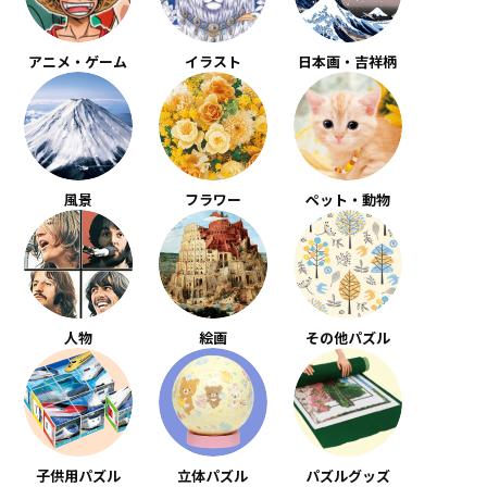
アニメ・ゲーム
イラスト
日本画・吉祥柄
風景
フラワー
ペット・動物
人物
絵画
その他パズル
子供用パズル
立体パズル
パズルグッズ