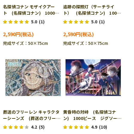
名探偵コナン モザイクアー
追跡の探照灯（サーチライ
ト (名探偵コナン) 1000ピ
ト） (名探偵コナン) 1000
ース ジグソーパズル EPO-
ピース ジグソーパズル
5.0
(1)
5.0
(1)
12-604s
EPO-12-611s
2,590円
2,590円
完成サイズ：50×75cm
完成サイズ：50×75cm
葬送のフリーレン キャラクタ
黄昏時の対峙 (名探偵コナ
ーシーンズ (葬送のフリーレ
ン) 1000ピース ジグソーパ
ン) 1000ピース ジグソーパ
ズル EPO-12-701s
4.2
(5)
4.9
(10)
ズル EPO-12-615s