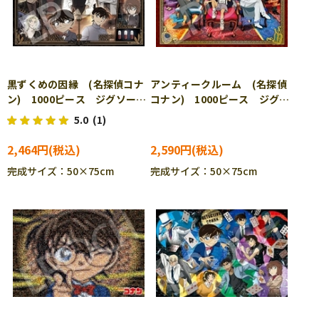
黒ずくめの因縁 (名探偵コナ
アンティークルーム (名探偵
ン) 1000ピース ジグソーパ
コナン) 1000ピース ジグソ
ズル EPO-12-520s
ーパズル EPO-12-603s
5.0
(1)
2,464円
2,590円
完成サイズ：50×75cm
完成サイズ：50×75cm