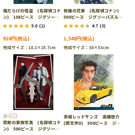
傷だらけの怪盗 (名探偵コナ
祝福の花束 (名探偵コナン)
ン) 108ピース ジグソーパ
500ピース ジグソーパズル
ズル EPO-03-087
EPO-06-114s
5.0
(1)
4.7
(3)
924円
1,540円
完成サイズ：18.2×25.7cm
完成サイズ：38×53cm
赤城レッドサンズ 高橋啓介
禁断の家族写真 (名探偵コナ
(頭文字D) 500ピース ジグ
ン) 500ピース ジグソーパ
ソーパズル EPO-06-528s