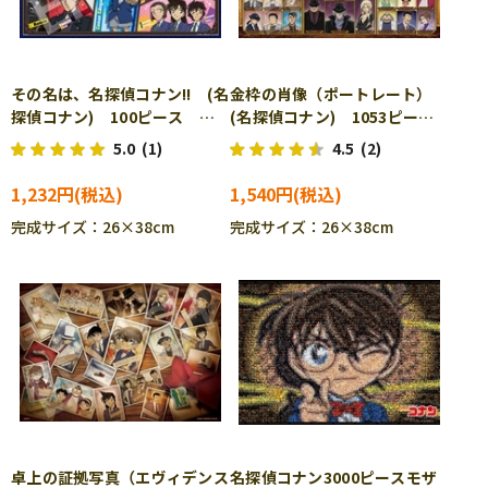
その名は、名探偵コナン!! (名
金枠の肖像（ポートレート）
探偵コナン) 100ピース ジ
(名探偵コナン) 1053ピー
グソーパズル EPO-26-903
ス ジグソーパズル EPO-31-
5.0
(1)
4.5
(2)
［CP-IT］
527
1,232円
1,540円
完成サイズ：26×38cm
完成サイズ：26×38cm
卓上の証拠写真（エヴィデンス
名探偵コナン3000ピースモザ