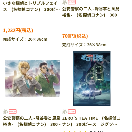
小さな探偵とトリプルフェイ
公安警察の二人 -降谷零と風見
ス (名探偵コナン) 300ピー
裕也- (名探偵コナン) 300ピ
ス ジグソーパズル EPO-28-
ース ジグソーパズル EPO-
807s
28-812s
1,232円
700円
完成サイズ：26×38cm
完成サイズ：26×38cm
公安警察の二人 -降谷零と風見
ZERO'S TEA TIME (名探偵コ
裕也- (名探偵コナン) 300ピ
ナン) 300ピース ジグソー
ース ジグソーパズル EPO-
パズル EPO-28-813s