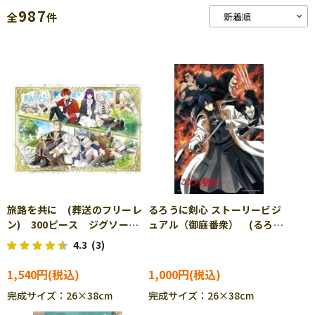
987
全
件
旅路を共に (葬送のフリーレ
るろうに剣心 ストーリービジ
ン) 300ピース ジグソーパ
ュアル（御庭番衆） (るろう
ズル EPO-28-110s
に剣心) 300ピース ジグソ
4.3
(3)
ーパズル EPO-28-112s
1,540円
1,000円
完成サイズ：26×38cm
完成サイズ：26×38cm