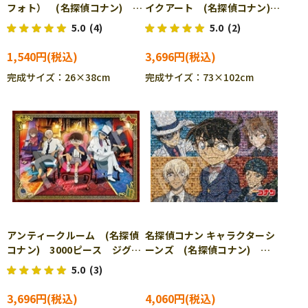
フォト） (名探偵コナン)
イクアート (名探偵コナン)
1053ピース ジグソーパズ
3000ピース ジグソーパズ
5.0
(4)
5.0
(2)
ル EPO-31-528
ル EPO-21-109
1,540円
3,696円
完成サイズ：26×38cm
完成サイズ：73×102cm
アンティークルーム (名探偵
名探偵コナン キャラクターシ
コナン) 3000ピース ジグソ
ーンズ (名探偵コナン)
ーパズル EPO-21-112
3000ピース ジグソーパズ
5.0
(3)
ル EPO-21-402
3,696円
4,060円