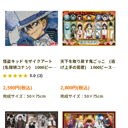
怪盗キッド モザイクアート
天下を取り戻す鬼ごっこ (逃
(名探偵コナン) 1000ピー
げ上手の若君) 1000ピース
ス ジグソーパズル EPO-11-
ジグソーパズル EPO-12-
5.0
(3)
566s
067s
2,590円
2,800円
完成サイズ：50×75cm
完成サイズ：50×75cm