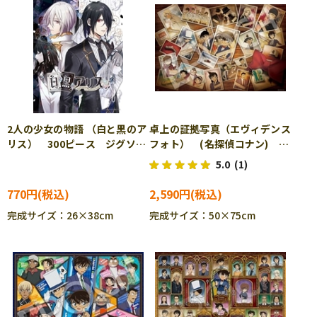
2人の少女の物語 （白と黒のア
卓上の証拠写真（エヴィデンス
リス） 300ピース ジグソー
フォト） (名探偵コナン)
パズル EPO-26-276
2016ピース ジグソーパズ
5.0
(1)
ル EPO-22-602s
770円
2,590円
完成サイズ：26×38cm
完成サイズ：50×75cm