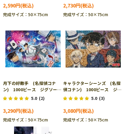
2,590円
2,730円
完成サイズ：50×75cm
完成サイズ：50×75cm
月下の好敵手 (名探偵コナ
キャラクターシーンズ (名探
ン) 1000ピース ジグソーパ
偵コナン) 1000ピース ジグ
ズル EPO-13-065s ［CP-
ソーパズル EPO-13-400s
5.0
(2)
5.0
(3)
FW］
3,290円
3,080円
完成サイズ：50×75cm
完成サイズ：50×75cm