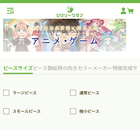
ピースサイズ
ピース数
絵柄の向き
カラー
メーカー
特徴
完成サ
ラージピース
通常ピース
スモールピース
極小ピース