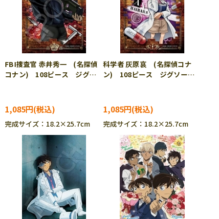
FBI捜査官 赤井秀一 (名探偵
科学者 灰原哀 (名探偵コナ
コナン) 108ピース ジグソ
ン) 108ピース ジグソーパ
ーパズル EPO-03-067
ズル EPO-03-068
1,085円
1,085円
完成サイズ：18.2×25.7cm
完成サイズ：18.2×25.7cm