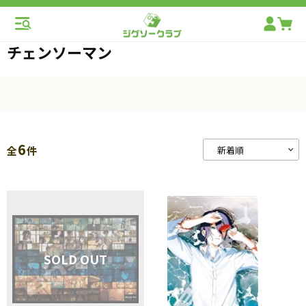
チェンソーマン
6
全
件