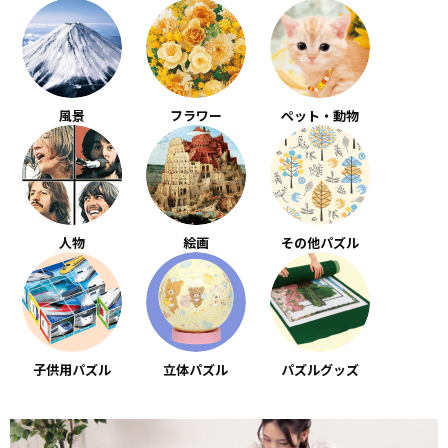
風景
フラワー
ペット・動物
人物
絵画
その他パズル
子供用パズル
立体パズル
パズルグッズ