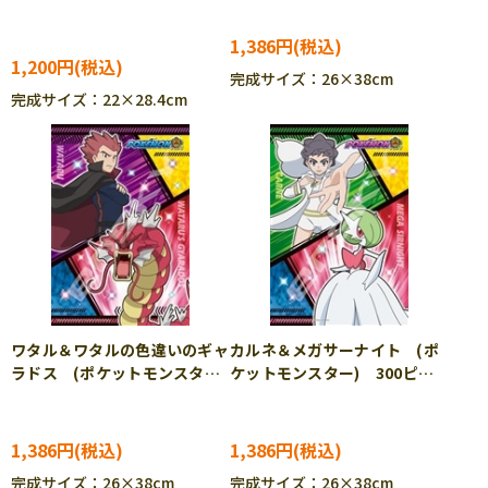
ース ジグソーパズル ENS-
300-1958 ［CP-PO］
108-DP04 ［CP-PO］
1,386円
1,200円
完成サイズ：26×38cm
完成サイズ：22×28.4cm
ワタル＆ワタルの色違いのギャ
カルネ＆メガサーナイト (ポ
ラドス (ポケットモンスタ
ケットモンスター) 300ピー
ー) 300ピース ジグソーパ
ス ジグソーパズル ENS-
ズル ENS-300-1960 ［CP-
300-1961 ［CP-PO］
PO］
1,386円
1,386円
完成サイズ：26×38cm
完成サイズ：26×38cm