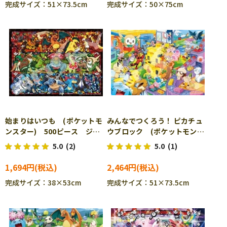
完成サイズ：51×73.5cm
完成サイズ：50×75cm
始まりはいつも (ポケットモ
みんなでつくろう！ ピカチュ
ンスター) 500ピース ジグ
ウブロック (ポケットモンス
ソーパズル ENS-500-342
ター) 1000ピース ジグソー
5.0
(2)
5.0
(1)
［CP-PO］
パズル ENS-1000T-134
［CP-PO］
1,694円
2,464円
完成サイズ：38×53cm
完成サイズ：51×73.5cm