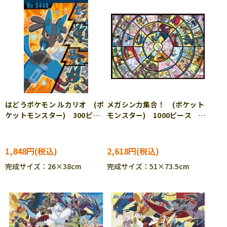
はどうポケモン ルカリオ (ポ
メガシンカ集合！ (ポケット
ケットモンスター) 300ピー
モンスター) 1000ピース ジ
ス ジグソーパズル ENS-
グソーパズル ENS-1000T-
300-ML14 ［CP-PO］
560 ［CP-PO］
1,848円
2,618円
完成サイズ：26×38cm
完成サイズ：51×73.5cm