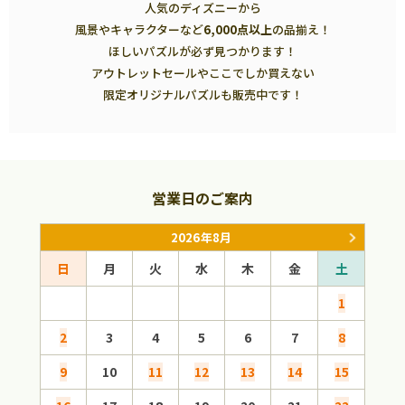
人気のディズニーから
風景やキャラクターなど
6,000点以上
の品揃え！
ほしいパズルが必ず見つかります！
アウトレットセールやここでしか買えない
限定オリジナルパズルも販売中です！
営業日のご案内
2026年8月
日
月
火
水
木
金
土
日
1
2
3
4
5
6
7
8
6
9
10
11
12
13
14
15
13