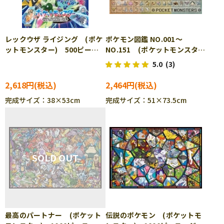
レックウザ ライジング (ポケ
ポケモン図鑑 NO.001～
ットモンスター) 500ピー
NO.151 (ポケットモンスタ
ス ジグソーパズル ENS-
ー) 1000ピース ジグソーパ
5.0
(3)
500-728 ［CP-PO］
ズル ENS-1000T-31 ［CP-
PO］
2,618円
2,464円
完成サイズ：38×53cm
完成サイズ：51×73.5cm
最高のパートナー (ポケット
伝説のポケモン (ポケットモ