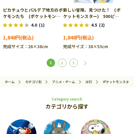
ピカチュウとパルデア地方のポ
新しい冒険、見つけた！ (ポ
ケモンたち (ポケットモンス
ケットモンスター) 500ピー
ター) 300ピース ジグソー
ス ジグソーパズル ENS-
4.0
(1)
4.5
(2)
パズル ENS-300-AC058
500-544 ［CP-PO］
［CP-PO］
1,848円
1,848円
完成サイズ：26×38cm
完成サイズ：38×53cm
1
2
3
ホーム
カテゴリ別
アニメ・ゲーム
は行
ポケットモンスター
Category search
カテゴリから探す