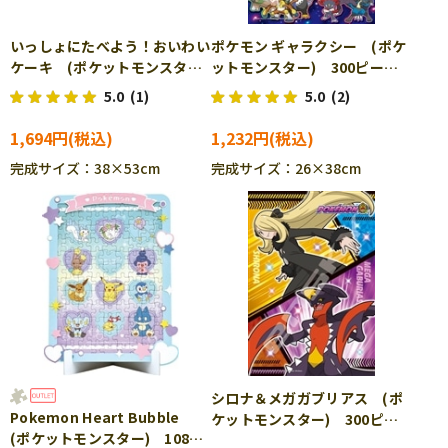
いっしょにたべよう！おいわい
ポケモン ギャラクシー (ポケ
ケーキ (ポケットモンスタ
ットモンスター) 300ピー
ー) 500ピース ジグソーパ
ス ジグソーパズル ENS-
5.0
(1)
5.0
(2)
ズル ENS-500-371 ［CP-
300-1906 ［CP-PO］
PO］
1,694円
1,232円
完成サイズ：38×53cm
完成サイズ：26×38cm
シロナ＆メガガブリアス (ポ
Pokemon Heart Bubble
ケットモンスター) 300ピー
(ポケットモンスター) 108ピ
ス ジグソーパズル ENS-