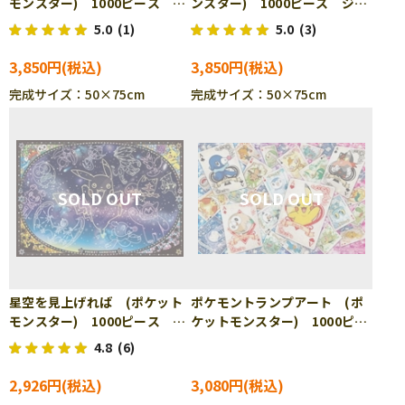
モンスター) 1000ピース ジ
ンスター) 1000ピース ジグ
グソーパズル ENS-1000-
ソーパズル ENS-1000-
5.0
(1)
5.0
(3)
AC010 ［CP-PO］
AC011 ［CP-PO］
3,850円
3,850円
完成サイズ：50×75cm
完成サイズ：50×75cm
星空を見上げれば (ポケット
ポケモントランプアート (ポ
モンスター) 1000ピース ジ
ケットモンスター) 1000ピー
グソーパズル ENS-1000T-
ス ジグソーパズル ENS-
4.8
(6)
93 ［CP-PO］
1000-MG010 ［CP-PO］
2,926円
3,080円