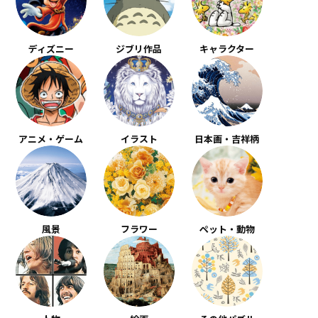
ディズニー
ジブリ作品
キャラクター
アニメ・ゲーム
イラスト
日本画・吉祥柄
風景
フラワー
ペット・動物