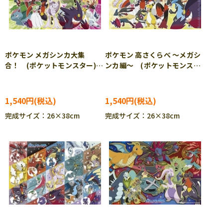
ポケモン メガシンカ大集
ポケモン 高さくらべ ～メガシ
合！ (ポケットモンスター)
ンカ編～ (ポケットモンスタ
100ピース ジグソーパズル
ー) 100ピース ジグソーパ
BEV-100-063 ［CP-PO］
ズル BEV-100-064 ［CP-
PO］
1,540円
1,540円
完成サイズ：26×38cm
完成サイズ：26×38cm