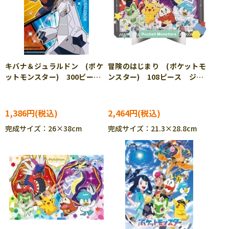
キバナ＆ジュラルドン (ポケ
冒険のはじまり (ポケットモ
ットモンスター) 300ピー
ンスター) 108ピース ジグ
ス ジグソーパズル ENS-
ソーパズル ENS-108-
300-1964 ［CP-PO］
DP09 ［CP-PO］
1,386円
2,464円
完成サイズ：26×38cm
完成サイズ：21.3×28.8cm