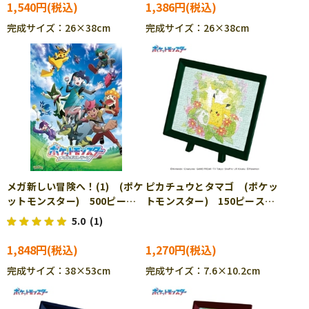
1,540円
1,386円
完成サイズ：26×38cm
完成サイズ：26×38cm
メガ新しい冒険へ！(1) (ポケ
ピカチュウとタマゴ (ポケッ
ットモンスター) 500ピー
トモンスター) 150ピース
ス ジグソーパズル ENS-
ジグソーパズル ENS-MA-
5.0
(1)
500-753 ［CP-PO］
114 ［CP-PO］
1,848円
1,270円
完成サイズ：38×53cm
完成サイズ：7.6×10.2cm