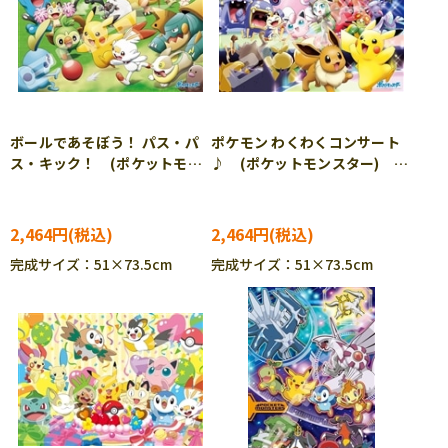
ボールであそぼう！ パス・パ
ポケモン わくわくコンサート
ス・キック！ (ポケットモン
♪ (ポケットモンスター)
スター) 1000ピース ジグソ
1000ピース ジグソーパズ
ーパズル ENS-1000T-149
ル ENS-1000T-150 ［CP-
［CP-PO］
PO］
2,464円
2,464円
完成サイズ：51×73.5cm
完成サイズ：51×73.5cm