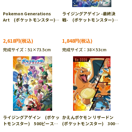
Pokemon Generations
ライジングアゲイン -最終決
Art (ポケットモンスター)
戦- (ポケットモンスター)
1000ピース ジグソーパズ
500ピース ジグソーパズル
ル ENS-1000T-574 ［CP-
ENS-500-790 ［CP-PO］
PO］
2,618円
1,848円
完成サイズ：51×73.5cm
完成サイズ：38×53cm
ライジングアゲイン (ポケッ
かえんポケモン リザードン
トモンスター) 500ピース
(ポケットモンスター) 300ピ
ジグソーパズル ENS-500-
ース ジグソーパズル ENS-