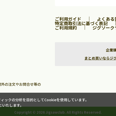
2
3
4
5
1
2
3
9
10
11
12
4
5
6
7
8
9
10
ご利用ガイド
よくある
16
17
18
19
11
12
13
14
15
16
17
特定商取引法に基づく表記
23
24
25
26
18
19
20
21
22
23
24
ご利用規約
ジグソーク
30
25
26
27
28
29
30
31
企業
まとめ買いならジグソー
間外の注文やお問合せ等の
ックの分析を目的としてCookieを使用しています。
といたします。
Copyright ©
2026 Jigsawclub. All Rights Reserved.