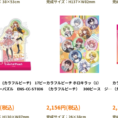
38×53cm
完成サイズ：H137×W82mm
完
 (カラフルピーチ) 17ピー
カラフルピーチ ホロキラッ（1）
カ
パズル ENS-CC-ST036
（カラフルピーチ） 300ピース ジグ
（
ソーパズル ENS-300-3184
ソー
2,156円
2
H130×W87mm
完成サイズ：26×38cm
完