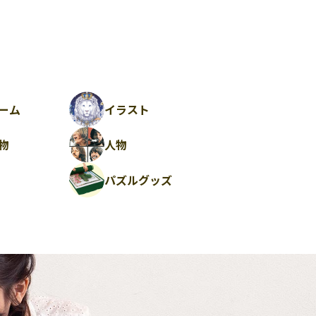
ーム
イラスト
物
人物
パズルグッズ