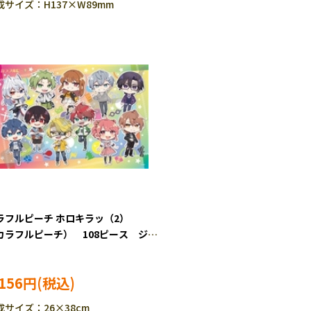
成サイズ：H137×W89mm
ラフルピーチ ホロキラッ（2）
カラフルピーチ） 108ピース ジグ
パズル ENS-108-L922
,156円
成サイズ：26×38cm