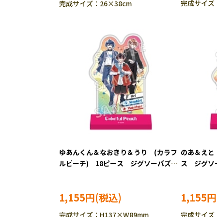
完成サイズ：
完成サイズ：26×38cm
ゆあんくん＆なおきり＆うり (カラフ
のあ＆えと
ルピーチ) 18ピース ジグソーパズ
ス ジグソー
ル ENS-CC-ST035
1,155円
1,155円
完成サイズ：H137×W89mm
完成サイズ：