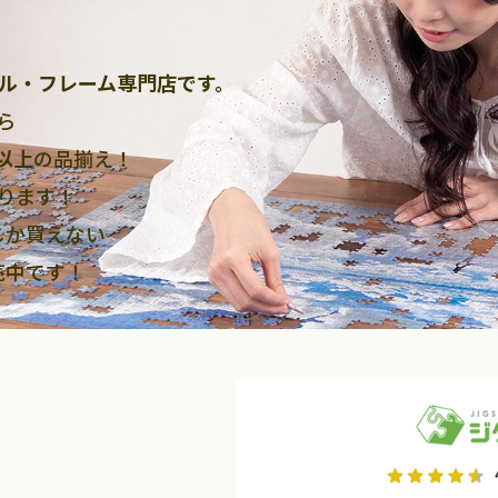
ル・フレーム専門店です。
ら
点以上
の品揃え！
ります！
しか買えない
売中です！
2026年9月
2026年10月
水
木
金
月
火
水
木
金
土
日
土