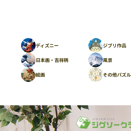
ディズニー
ジブリ作品
日本画・吉祥柄
風景
絵画
その他パズ