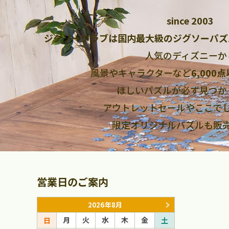
since 2003
ジグソークラブは国内最大級のジグソーパズ
人気のディズニーか
風景やキャラクターなど
6,000
ほしいパズルが必ず見つか
アウトレットセールやここで
限定オリジナルパズルも販
営業日のご案内
2026年8月
月
火
水
木
金
月
火
日
土
日