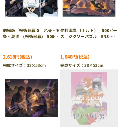
劇場版「呪術廻戦 0」 乙骨・五
夕刻海岸 （ナルト） 500ピー
条・夏油 (呪術廻戦) 500ピ
ス ジグソーパズル ENS-
ース ジグソーパズル ENS-
500-764
500-747
2,618円
1,848円
完成サイズ：38×53cm
完成サイズ：38×53cm