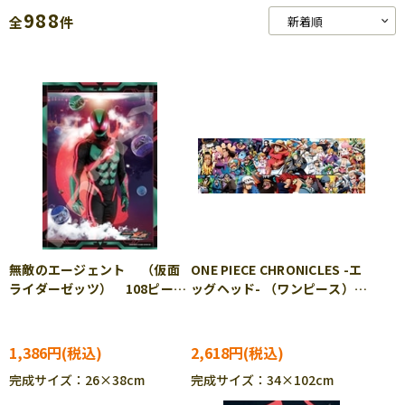
988
全
件
無敵のエージェント （仮面
ONE PIECE CHRONICLES -エ
ライダーゼッツ） 108ピー
ッグヘッド- （ワンピース）
ス ジグソーパズル ENS-
950ピース ジグソーパズル
108-L925
ENS-950-57
1,386円
2,618円
完成サイズ：26×38cm
完成サイズ：34×102cm