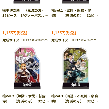
嘴平伊之助 （鬼滅の刃）
柱vol.1（冨岡・胡蝶・宇
32ピース ジグソーパズル
髄） （鬼滅の刃） 32ピー
ENS-CC-ST044
ス ジグソーパズル ENS-CC-
ST045
1,155円
1,155円
完成サイズ：H137×W89mm
完成サイズ：H137×W89mm
柱vol.2（煉獄・伊黒・甘露
柱vol.3（時透・不死川・悲鳴
寺） （鬼滅の刃） 32ピー
嶼） （鬼滅の刃） 32ピー
ス ジグソーパズル ENS-CC-
ス ジグソーパズル ENS-CC-