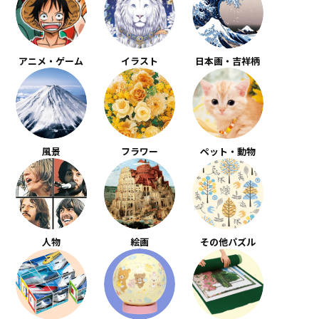
アニメ・ゲーム
イラスト
日本画・吉祥柄
風景
フラワー
ペット・動物
人物
絵画
その他パズル