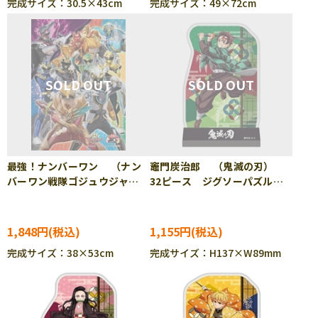
完成サイズ：30.5×43cm
完成サイズ：49×72cm
最強！ナンバーワン （ナン
竈門炭治郎 （鬼滅の刃）
バーワン戦隊ゴジュウジャ
32ピース ジグソーパズル
ー） 300ピース ジグソーパ
ENS-CC-ST041
ズル ENS-300-L597
1,848円
1,155円
完成サイズ：38×53cm
完成サイズ：H137×W89mm