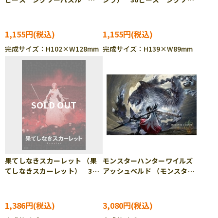
ENS-CC-ST039
パズル ENS-CC-ST040
1,155円
1,155円
完成サイズ：H102×W128mm
完成サイズ：H139×W89mm
果てしなきスカーレット （果
モンスターハンターワイルズ
てしなきスカーレット） 300
アッシュベルド （モンスター
ピース ジグソーパズル
ハンター） 1000ピース ジ
TEN-T300-421
グソーパズル BEV-1000-131
1,386円
3,080円