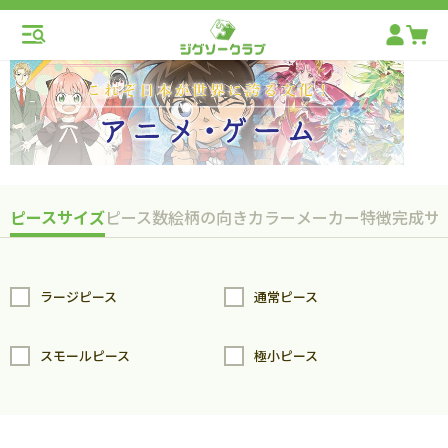
ピースサイズ
ピース数
絵柄の向き
カラー
メーカー
特徴
完成サ
ラージピース
通常ピース
スモールピース
極小ピース