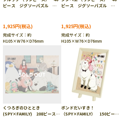
ピース ジグソーパズル
ピース ジグソーパズル
ENS-MA-D09
ENS-MA-D10
1,925円
1,925円
完成サイズ：約
完成サイズ：約
H105×W76×D76mm
H105×W76×D76mm
くつろぎのひととき
ボンドだいすき！
(SPY×FAMILY) 208ピース
（SPY×FAMILY） 150ピー
ジグソーパズル ENS-208-
ス ジグソーパズル ENS-
ML08
MA-104