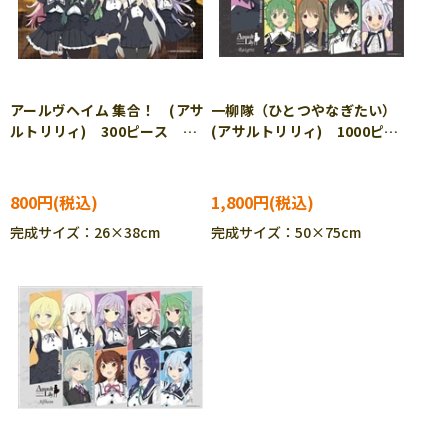
アールヴヘイム 集合！ (アサ
一柳隊（ひとつやなぎたい）
ルトリリィ) 300ピース ジ
(アサルトリリィ) 1000ピー
グソーパズル CUT-300-272
ス ジグソーパズル CUT-
1000-090
800円
1,800円
完成サイズ：26×38cm
完成サイズ：50×75cm