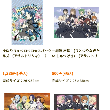
ゆゆりりｘペロペロ★スパ～ク
一柳隊 出撃！(ひとつやなぎた
ルズ （アサルトリリィ） （せ
い しゅつげき) (アサルトリリ
きやゆりえ） 300ピース ジ
ィ) 300ピース ジグソーパ
グソーパズル CUT-300-264
ズル CUT-300-271
1,386円
800円
完成サイズ：26×38cm
完成サイズ：26×38cm