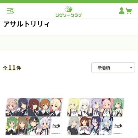
アサルトリリィ
11
全
件