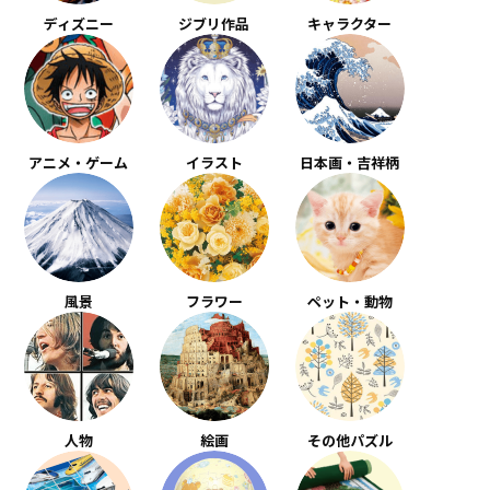
ディズニー
ジブリ作品
キャラクター
アニメ・ゲーム
イラスト
日本画・吉祥柄
風景
フラワー
ペット・動物
人物
絵画
その他パズル