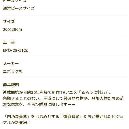
ピースサイズ
通常ピースサイズ
サイズ
26×38cm
品 番
EPO-28-112s
メーカー
エポック社
商品説明
連載開始から約30年を経て新作TVアニメ『るろうに剣心』。
色褪せることのない、王道にして普遍的な物語、登場人物たちの苛
烈な信念を、今再び鮮烈に映し出すーー
「四乃森蒼紫」をはじめとする「御庭番衆」たちが描かれたビジュ
アルが新登場！