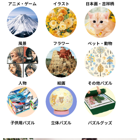
アニメ・ゲーム
イラスト
日本画・吉祥柄
風景
フラワー
ペット・動物
人物
絵画
その他パズル
子供用パズル
立体パズル
パズルグッズ