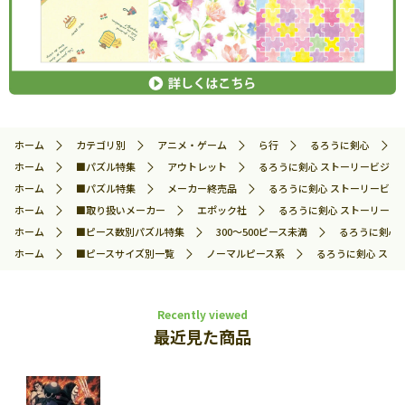
ホーム
カテゴリ別
アニメ・ゲーム
ら行
るろうに剣心
ホーム
■パズル特集
アウトレット
るろうに剣心 ストーリービジュアル
ホーム
■パズル特集
メーカー終売品
るろうに剣心 ストーリービジュア
ホーム
■取り扱いメーカー
エポック社
るろうに剣心 ストーリービジ
ホーム
■ピース数別パズル特集
300～500ピース未満
るろうに剣心 
ホーム
■ピースサイズ別一覧
ノーマルピース系
るろうに剣心 ストー
Recently viewed
最近見た商品