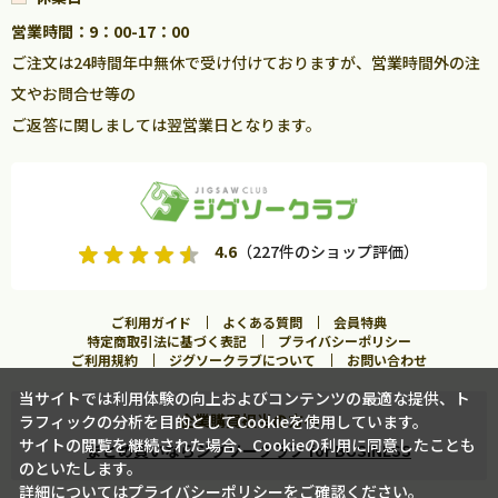
営業時間：9：00-17：00
ご注文は24時間年中無休で受け付けておりますが、営業時間外の注
文やお問合せ等の
ご返答に関しましては翌営業日となります。
4.6
（227件のショップ評価）
ご利用ガイド
よくある質問
会員特典
特定商取引法に基づく表記
プライバシーポリシー
ご利用規約
ジグソークラブについて
お問い合わせ
当サイトでは利用体験の向上およびコンテンツの最適な提供、ト
企業購買担当の方へ
ラフィックの分析を目的としてCookieを使用しています。
カートに入れる
サイトの閲覧を継続された場合、Cookieの利用に同意したことも
まとめ買いならジグソークラブ for BUSINESS
のといたします。
詳細については
プライバシーポリシー
をご確認ください。