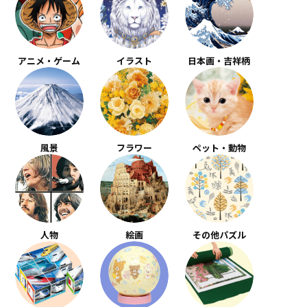
アニメ・ゲーム
イラスト
日本画・吉祥柄
風景
フラワー
ペット・動物
人物
絵画
その他パズル