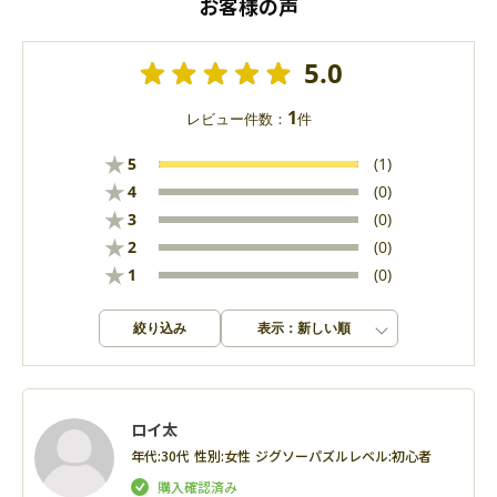
お客様の声
5.0
1
レビュー件数：
件
★
5
(1)
★
4
(0)
★
3
(0)
★
2
(0)
★
1
(0)
絞り込み
表示：新しい順
ロイ太
年代:
30代
性別:
女性
ジグソーパズルレベル:
初心者