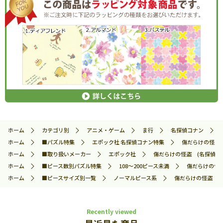
ホーム
カテゴリ別
アニメ・ゲーム
ま行
名探偵コナン
ホーム
■パズル特集
エポック社 名探偵コナン特集
傷だらけの怪盗 (
ホーム
■取り扱いメーカー
エポック社
傷だらけの怪盗 (名探偵コナン
ホーム
■ピース数別パズル特集
108～200ピース未満
傷だらけの怪盗 
ホーム
■ピースサイズ別一覧
ノーマルピース系
傷だらけの怪盗 (名
Recently viewed