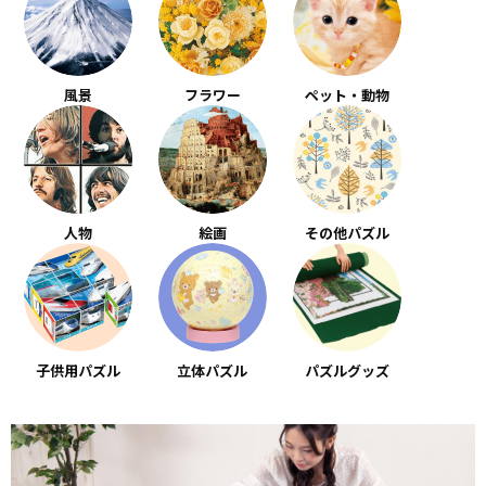
風景
フラワー
ペット・動物
人物
絵画
その他パズル
子供用パズル
立体パズル
パズルグッズ