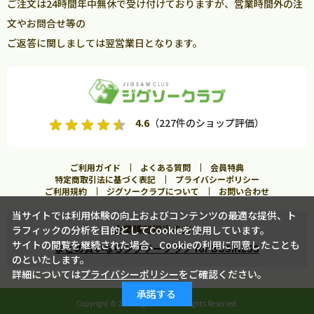
ご注文は24時間年中無休で受け付けておりますが、営業時間外の注
文やお問合せ等の
ご返答に関しましては翌営業日となります。
4.6
（227件のショップ評価）
ご利用ガイド
よくある質問
会員特典
特定商取引法に基づく表記
プライバシーポリシー
ご利用規約
ジグソークラブについて
お問い合わせ
当サイトでは利用体験の向上およびコンテンツの最適な提供、ト
企業購買担当の方へ
ラフィックの分析を目的としてCookieを使用しています。
カートに入れる
サイトの閲覧を継続された場合、Cookieの利用に同意したことも
まとめ買いならジグソークラブ for BUSINESS
のといたします。
詳細については
プライバシーポリシー
をご確認ください。
この商品に合うフレームを見る
承諾する
Copyright ©
2026 Jigsawclub. All Rights Reserved.