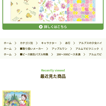
ホーム
カテゴリ別
キャラクター
あ行
アルプスの少女ハイジ
ホーム
■取り扱いメーカー
アップルワン
アルムでピクニック (アル
ホーム
■ピース数別パズル特集
200～300ピース未満
アルムでピクニ
Recently viewed
最近見た商品