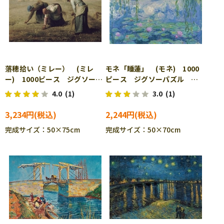
落穂拾い（ミレー） (ミレ
モネ「睡蓮」 (モネ) 1000
ー) 1000ピース ジグソーパ
ピース ジグソーパズル
ズル CUT-1000-111
RAV-001942
4.0
(1)
3.0
(1)
3,234円
2,244円
完成サイズ：50×75cm
完成サイズ：50×70cm