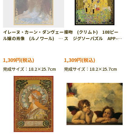
イレーヌ・カーン・ダンヴェー
接吻 (クリムト) 108ピー
ル嬢の肖像 (ルノワール)
ス ジグソーパズル APP-
108ピース ジグソーパズル
108-089
APP-108-088
1,309円
1,309円
完成サイズ：18.2×25.7cm
完成サイズ：18.2×25.7cm