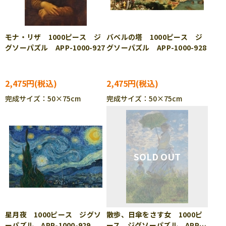
モナ・リザ 1000ピース ジ
バベルの塔 1000ピース ジ
グソーパズル APP-1000-927
グソーパズル APP-1000-928
2,475円
2,475円
完成サイズ：50×75cm
完成サイズ：50×75cm
星月夜 1000ピース ジグソ
散歩、日傘をさす女 1000ピ
ーパズル APP-1000-929
ース ジグソーパズル APP-