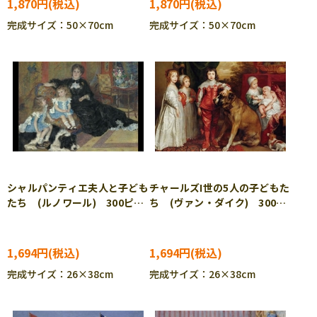
1,870円
1,870円
完成サイズ：50×70cm
完成サイズ：50×70cm
シャルパンティエ夫人と子ども
チャールズI世の5人の子どもた
たち (ルノワール) 300ピー
ち (ヴァン・ダイク) 300ピ
ス ジグソーパズル CUT-
ース ジグソーパズル CUT-
300-215
300-216
1,694円
1,694円
完成サイズ：26×38cm
完成サイズ：26×38cm