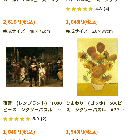
ーパズル BEV-1000-124
ズル BEV-1000M-026
4.8
(4)
［CP-FM］
2,618円
1,848円
完成サイズ：49×72cm
完成サイズ：26×38cm
夜警 (レンブラント) 1000
ひまわり (ゴッホ) 500ピー
ピース ジグソーパズル
ス ジグソーパズル APP-
BEV-1000M-027
500-330
5.0
(2)
1,848円
1,540円