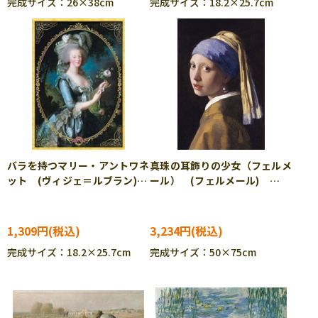
完成サイズ：26×38cm
完成サイズ：18.2×25.7cm
バラを持つマリー・アントワネ
真珠の耳飾りの少女（フェルメ
ット (ヴィジェ＝ルブラン)
ール） (フェルメール)
108ピース ジグソーパズル
1000ピース ジグソーパズ
APP-108-104
ル CUT-1000-105 ［CP-
FM］
1,309円
3,234円
完成サイズ：18.2×25.7cm
完成サイズ：50×75cm