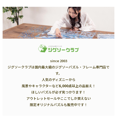
since 2003
ジグソークラブは国内最大級のジグソーパズル・フレーム専門店で
す。
人気のディズニーから
風景やキャラクターなど
6,000点以上
の品揃え！
ほしいパズルが必ず見つかります！
アウトレットセールやここでしか買えない
限定オリジナルパズルも販売中です！