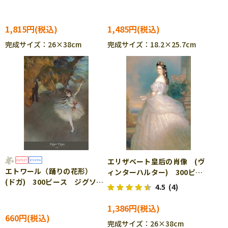
ピース ジグソーパズル ●予
約 APP-260-028
約 CUT-300-768
1,815円
1,485円
完成サイズ：26×38cm
完成サイズ：18.2×25.7cm
エリザベート皇后の肖像 (ヴ
エトワール（踊りの花形）
ィンターハルター) 300ピー
(ドガ) 300ピース ジグソー
ス ジグソーパズル CUT-
4.5
(4)
パズル EPO-71-457 ［CP-
300-031
SS］
1,386円
660円
完成サイズ：26×38cm