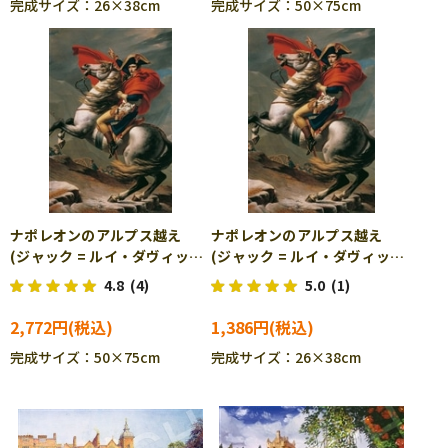
完成サイズ：26×38cm
完成サイズ：50×75cm
ナポレオンのアルプス越え
ナポレオンのアルプス越え
(ジャック = ルイ・ダヴィッ
(ジャック = ルイ・ダヴィッ
ド) 1000ピース ジグソーパ
ド) 300ピース ジグソーパ
4.8
(4)
5.0
(1)
ズル CUT-1000-048
ズル CUT-300-233
2,772円
1,386円
完成サイズ：50×75cm
完成サイズ：26×38cm