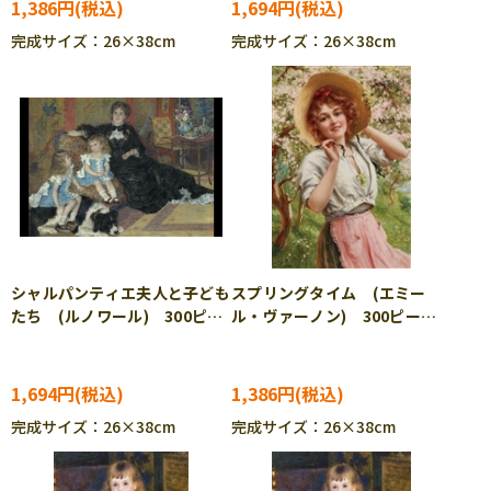
1,386円
1,694円
完成サイズ：26×38cm
完成サイズ：26×38cm
シャルパンティエ夫人と子ども
スプリングタイム (エミー
たち (ルノワール) 300ピー
ル・ヴァーノン) 300ピー
ス ジグソーパズル CUT-
ス ジグソーパズル CUT-
300-215
300-235
1,694円
1,386円
完成サイズ：26×38cm
完成サイズ：26×38cm