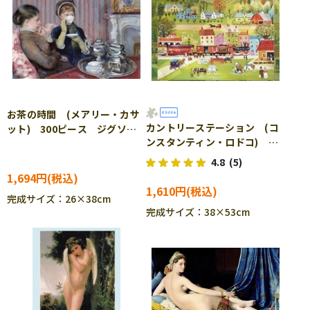
お茶の時間 (メアリー・カサ
カントリーステーション (コ
ット) 300ピース ジグソー
ンスタンティン・ロドコ)
パズル CUT-300-218
500ピース ジグソーパズル
4.8
(5)
EPO-79-424s
1,694円
1,610円
完成サイズ：26×38cm
完成サイズ：38×53cm