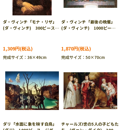
ダ・ヴィンチ「モナ・リザ」
ダ・ヴィンチ「最後の晩餐」
(ダ・ヴィンチ) 300ピース
(ダ・ヴィンチ) 1000ピー
ジグソーパズル RAV-172290
ス ジグソーパズル RAV-
172368
1,309円
1,870円
完成サイズ：36×49cm
完成サイズ：50×70cm
ダリ「水面に象を映す白鳥」
チャールズI世の5人の子どもた