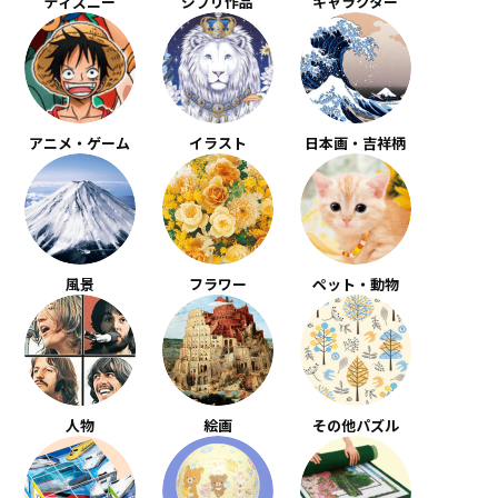
ディズニー
ジブリ作品
キャラクター
アニメ・ゲーム
イラスト
日本画・吉祥柄
風景
フラワー
ペット・動物
人物
絵画
その他パズル