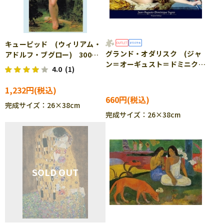
キューピッド (ウィリアム・
グランド・オダリスク (ジャ
アドルフ・ブグロー) 300ピ
ン＝オーギュスト＝ドミニク・
ース ジグソーパズル CUT-
4.0
(1)
アングル) 300ピース ジグ
300-014
ソーパズル EPO-71-459
1,232円
［CP-SS］
660円
完成サイズ：26×38cm
完成サイズ：26×38cm