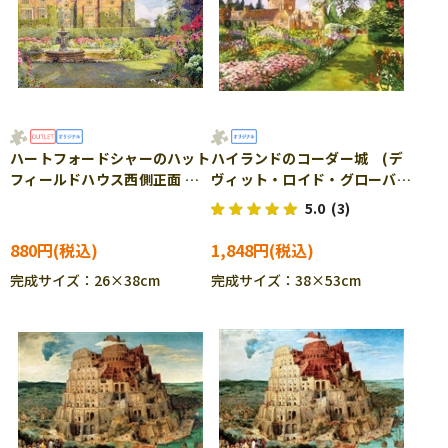
ハートフォードシャーのハット
ハイランドのコーダー城 (デ
フィールドハウス西側正面 そ
ヴィット・ロイド・グローバ
の庭園にて (アーネスト・ア
ー) 2000ピース ジグソーパ
5.0
(3)
ーサー・ロウ) 1053ピース
ズル EPO-79-428s
ジグソーパズル EPO-79-
880円
1,848円
431s ［CP-SS］
完成サイズ：26×38cm
完成サイズ：38×53cm