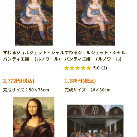
すわるジョルジェット・シャル
すわるジョルジェット・シャル
パンティエ嬢 (ルノワール)
パンティエ嬢 (ルノワール)
1000ピース ジグソーパズ
300ピース ジグソーパズル
5.0
(2)
ル CUT-1000-067
CUT-300-152
2,772円
1,386円
完成サイズ：50×75cm
完成サイズ：26×38cm