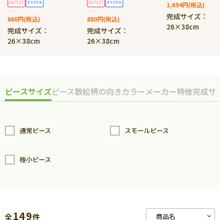
1,694円
完成サイズ：
660円
880円
26×38cm
完成サイズ：
完成サイズ：
26×38cm
26×38cm
ピースサイズ
ピース数
絵柄の向き
カラー
メーカー
特徴
完成サ
通常ピース
スモールピース
極小ピース
149
全
件