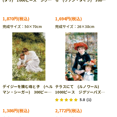
(ダリ) 1000ピース ジグソ
ち (ヴァン・ダイク) 300ピ
ーパズル RAV-001935
ース ジグソーパズル CUT-
300-216
1,870円
1,694円
完成サイズ：50×70cm
完成サイズ：26×38cm
デイジーを摘む母と子 (ヘル
テラスにて (ルノワール)
マン・シーガー) 300ピー
1000ピース ジグソーパズ
ス ジグソーパズル CUT-
ル CUT-1000-082
5.0
(1)
300-060
1,386円
2,772円