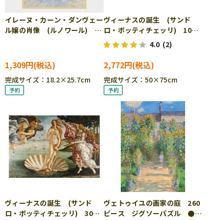
イレーヌ・カーン・ダンヴェー
ヴィーナスの誕生 (サンド
ル嬢の肖像 (ルノワール)
ロ・ボッティチェッリ) 1000
108ピース ジグソーパズル
ピース ジグソーパズル
4.0
(2)
APP-108-088
CUT-1000-095
1,309円
2,772円
完成サイズ：18.2×25.7cm
完成サイズ：50×75cm
ヴィーナスの誕生 (サンド
ヴェトゥイユの画家の庭 260
ロ・ボッティチェッリ) 300
ピース ジグソーパズル ●予