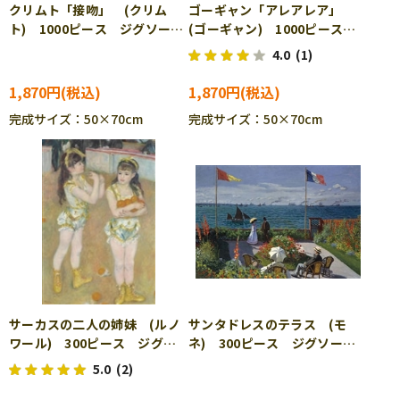
クリムト「接吻」 (クリム
ゴーギャン「アレアレア」
ト) 1000ピース ジグソーパ
(ゴーギャン) 1000ピース
ズル RAV-000662
ジグソーパズル RAV-008330
4.0
(1)
1,870円
1,870円
完成サイズ：50×70cm
完成サイズ：50×70cm
サーカスの二人の姉妹 (ルノ
サンタドレスのテラス (モ
ワール) 300ピース ジグソ
ネ) 300ピース ジグソーパ
ーパズル CUT-300-066
ズル CUT-300-217
5.0
(2)