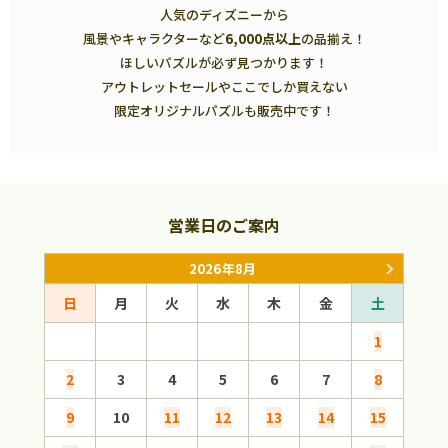
人気のディズニーから
風景やキャラクターなど
6,000点以上
の品揃え！
ほしいパズルが必ず見つかります！
アウトレットセールやここでしか買えない
限定オリジナルパズルも販売中です！
営業日のご案内
2026年8月
日
月
火
水
木
金
土
日
1
2
3
4
5
6
7
8
6
9
10
11
12
13
14
15
13