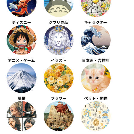
ディズニー
ジブリ作品
キャラクター
アニメ・ゲーム
イラスト
日本画・吉祥柄
風景
フラワー
ペット・動物