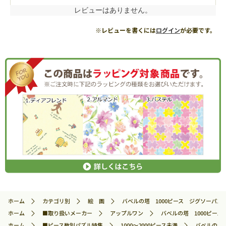
レビューはありません。
※レビューを書くには
ログイン
が必要です。
ホーム
カテゴリ別
絵 画
バベルの塔 1000ピース ジグソーパズル A
ホーム
■取り扱いメーカー
アップルワン
バベルの塔 1000ピース ジ
ホーム
■ピース数別パズル特集
1000～2000ピース未満
バベルの塔 1