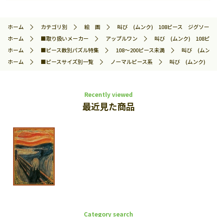
ホーム
カテゴリ別
絵 画
叫び (ムンク) 108ピース ジグソーパズル 
ホーム
■取り扱いメーカー
アップルワン
叫び (ムンク) 108ピース
ホーム
■ピース数別パズル特集
108～200ピース未満
叫び (ムンク)
ホーム
■ピースサイズ別一覧
ノーマルピース系
叫び (ムンク) 10
Recently viewed
最近見た商品
Category search