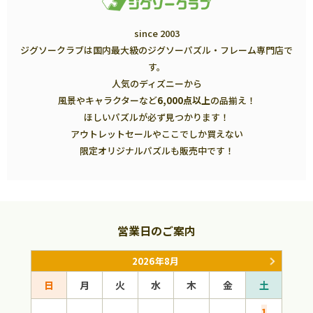
since 2003
ジグソークラブは国内最大級のジグソーパズル・フレーム専門店で
す。
人気のディズニーから
風景やキャラクターなど
6,000点以上
の品揃え！
ほしいパズルが必ず見つかります！
アウトレットセールやここでしか買えない
限定オリジナルパズルも販売中です！
営業日のご案内
2026年8月
日
月
火
水
木
金
土
日
1