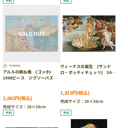
ヴィーナスの誕生 (サンド
アルルの跳ね橋 (ゴッホ)
ロ・ボッティチェッリ) 300
1000ピース ジグソーパズ
ピース ジグソーパズル ●予
ル ●予約 YAM-13-32
約 CUT-300-768
1,815円
2,062円
完成サイズ：26×38cm
完成サイズ：26×38cm