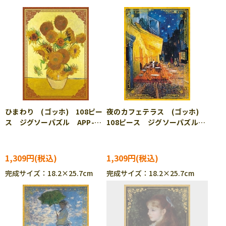
ひまわり (ゴッホ) 108ピー
夜のカフェテラス (ゴッホ)
ス ジグソーパズル APP-
108ピース ジグソーパズル
108-085
APP-108-086
1,309円
1,309円
完成サイズ：18.2×25.7cm
完成サイズ：18.2×25.7cm