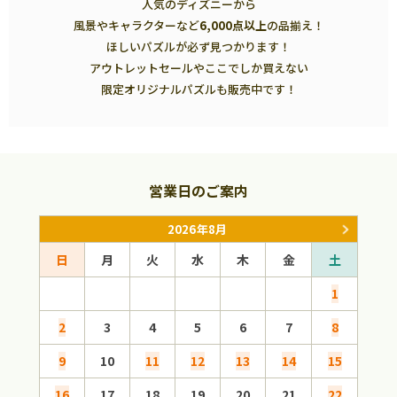
人気のディズニーから
風景やキャラクターなど
6,000点以上
の品揃え！
ほしいパズルが必ず見つかります！
アウトレットセールやここでしか買えない
限定オリジナルパズルも販売中です！
営業日のご案内
2026年8月
日
月
火
水
木
金
土
日
1
2
3
4
5
6
7
8
6
9
10
11
12
13
14
15
13
16
17
18
19
20
21
22
20