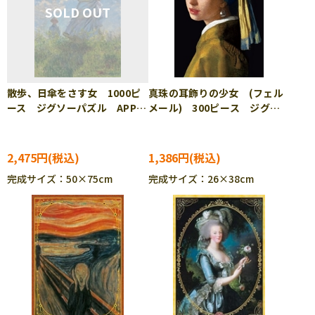
散歩、日傘をさす女 1000ピ
真珠の耳飾りの少女 (フェル
ース ジグソーパズル APP-
メール) 300ピース ジグソ
1000-930
ーパズル BEV-300-207
［CP-FM］
2,475円
1,386円
完成サイズ：50×75cm
完成サイズ：26×38cm