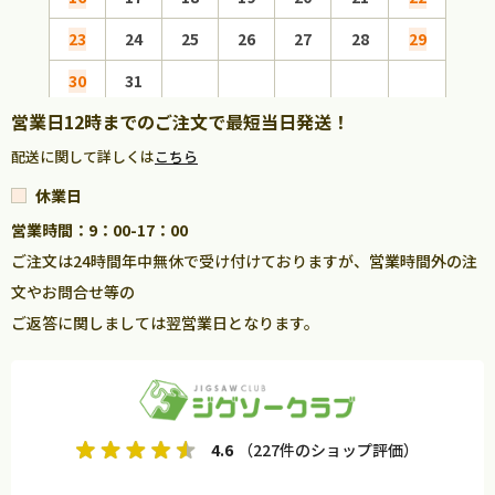
23
24
25
26
27
28
29
27
30
31
営業日12時までのご注文で最短当日発送！
配送に関して詳しくは
こちら
休業日
営業時間：9：00-17：00
ご注文は24時間年中無休で受け付けておりますが、営業時間外の注
文やお問合せ等の
ご返答に関しましては翌営業日となります。
4.6
（227件のショップ評価）