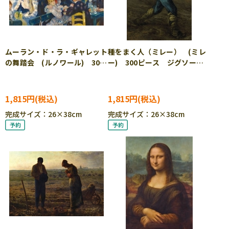
ムーラン・ド・ラ・ギャレット
種をまく人（ミレー） (ミレ
の舞踏会 (ルノワール) 300
ー) 300ピース ジグソーパ
ピース ジグソーパズル ●予
ズル ●予約 CUT-300-771
約 CUT-300-858
1,815円
1,815円
完成サイズ：26×38cm
完成サイズ：26×38cm