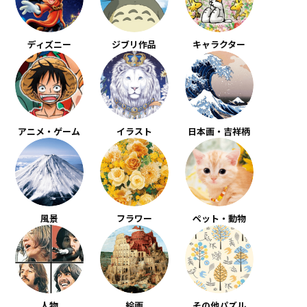
ディズニー
ジブリ作品
キャラクター
アニメ・ゲーム
イラスト
日本画・吉祥柄
風景
フラワー
ペット・動物
人物
絵画
その他パズル