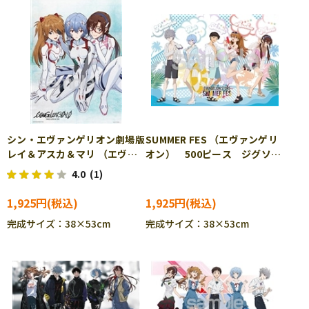
シン・エヴァンゲリオン劇場版
SUMMER FES （エヴァンゲリ
レイ＆アスカ＆マリ （エヴァ
オン） 500ピース ジグソー
ンゲリオン） 500ピース ジ
パズル YAM-05-1091
4.0
(1)
グソーパズル YAM-05-1063
1,925円
1,925円
完成サイズ：38×53cm
完成サイズ：38×53cm