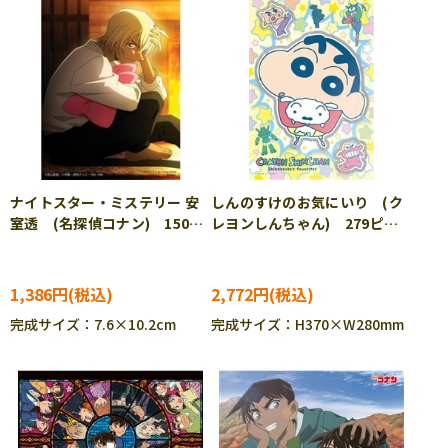
ナイトスター・ミステリー 安
しんのすけのお気にいり (ク
室透 (名探偵コナン) 150ピ
レヨンしんちゃん) 279ピー
ース ジグソーパズル YAM-
ス ジグソーパズル ENS-CC-
2308-59
JG03
1,386円
2,772円
完成サイズ：7.6×10.2cm
完成サイズ：H370×W280mm