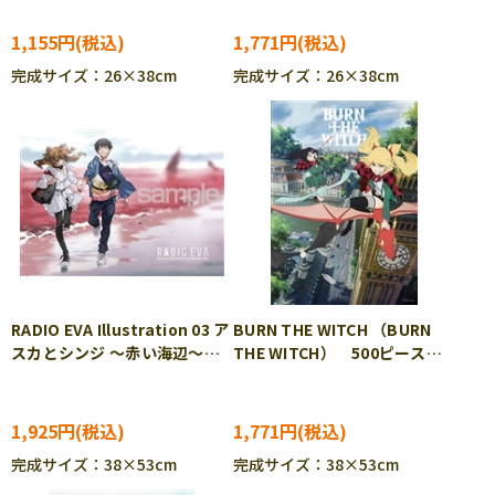
1,155円
1,771円
完成サイズ：26×38cm
完成サイズ：26×38cm
RADIO EVA Illustration 03 ア
BURN THE WITCH （BURN
スカとシンジ ～赤い海辺～
THE WITCH） 500ピース
（エヴァンゲリオン） 500ピ
ジグソーパズル YAM-05-
ース ジグソーパズル YAM-
1041
05-1035
1,925円
1,771円
完成サイズ：38×53cm
完成サイズ：38×53cm