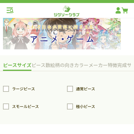
ピースサイズ
ピース数
絵柄の向き
カラー
メーカー
特徴
完成サ
ラージピース
通常ピース
スモールピース
極小ピース