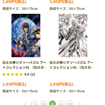
2,695円
3,003円
完成サイズ：50×75cm
完成サイズ：50×75cm
北斗の拳ジグソーパズル アー
北斗の拳ジグソーパズル アー
トコレクション01 （北斗の
トコレクション02 （北斗の
拳） 1000ピース ジグソー
拳） 1000ピース ジグソー
5.0
(1)
パズル YAM-10-1475
パズル YAM-10-1476
2,926円
2,926円
完成サイズ：50×75cm
完成サイズ：50×75cm
11
9
10
12
13