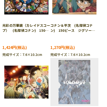
光彩の万華鏡（カレイドスコー
コナン＆平次 (名探偵コナ
プ） (名探偵コナン) 150ピ
ン) 150ピース ジグソーパ
ース ジグソーパズル ENS-
ズル ENS-MA-112
MA-C21
1,424円
1,270円
完成サイズ：7.6×10.2cm
完成サイズ：7.6×10.2cm