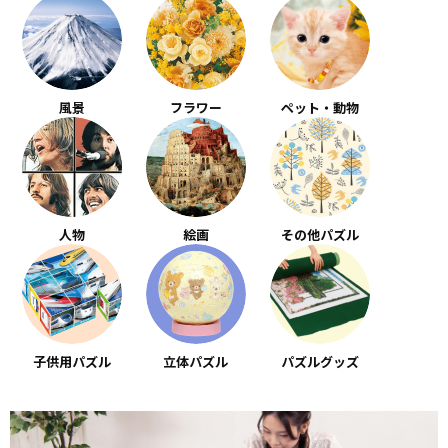
風景
フラワー
ペット・動物
人物
絵画
その他パズル
子供用パズル
立体パズル
パズルグッズ