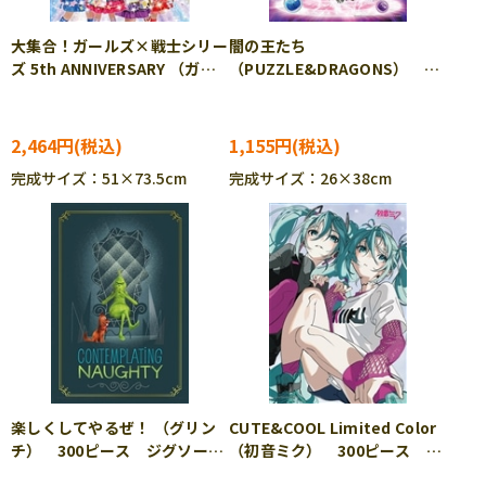
大集合！ガールズ×戦士シリー
闇の王たち
ズ 5th ANNIVERSARY （ガー
（PUZZLE&DRAGONS）
ルズ×戦士シリーズ） 1000
300ピース ジグソーパズル
ピース ジグソーパズル
YAM-03-822
TEN-MB1000-503
2,464円
1,155円
完成サイズ：51×73.5cm
完成サイズ：26×38cm
楽しくしてやるぜ！ （グリン
CUTE&COOL Limited Color
チ） 300ピース ジグソーパ
（初音ミク） 300ピース ジ
ズル YAM-03-894
グソーパズル YAM-03-952