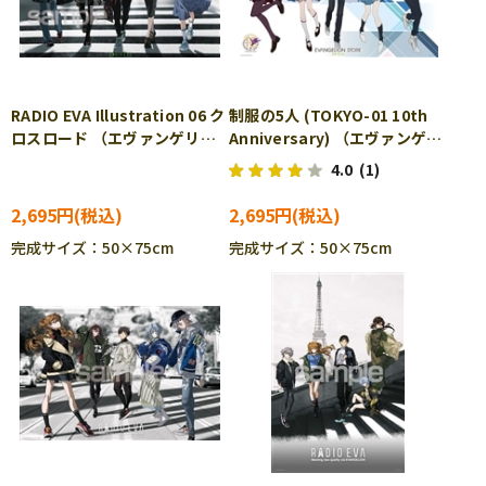
RADIO EVA Illustration 06 ク
制服の5人 (TOKYO-01 10th
ロスロード （エヴァンゲリオ
Anniversary) （エヴァンゲリ
ン） 1000ピース ジグソー
オン） 1000ピース ジグソ
4.0
(1)
パズル YAM-10-1394
ーパズル YAM-10-1420
2,695円
2,695円
完成サイズ：50×75cm
完成サイズ：50×75cm