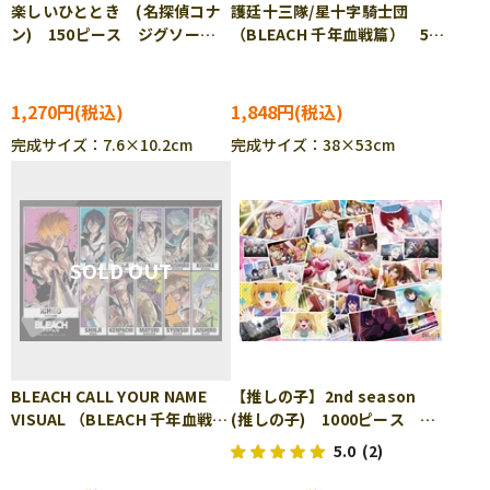
楽しいひととき (名探偵コナ
護廷十三隊/星十字騎士団
ン) 150ピース ジグソーパ
（BLEACH 千年血戦篇） 500
ズル ENS-MA-113
ピース ジグソーパズル
ENS-500-734
1,270円
1,848円
完成サイズ：7.6×10.2cm
完成サイズ：38×53cm
BLEACH CALL YOUR NAME
【推しの子】2nd season
VISUAL （BLEACH 千年血戦
(推しの子) 1000ピース ジ
篇） 1000ピース ジグソー
グソーパズル ENS-1000T-
5.0
(2)
パズル ENS-1000T-537
538