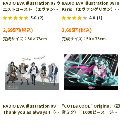
RADIO EVA Illustration 07 ウ
RADIO EVA Illustration 08 In
エストコースト （エヴァンゲ
Paris （エヴァンゲリオン）
リオン） 1000ピース ジグ
1000ピース ジグソーパズ
5.0
(2)
4.0
(1)
ソーパズル YAM-10-1434
ル YAM-10-1438
2,695円
2,695円
完成サイズ：50×75cm
完成サイズ：50×75cm
RADIO EVA Illustration 09
"CUTE&COOL" Original （初
Thank you as always!! （エ
音ミク） 1000ピース ジグ
ヴァンゲリオン） 1000ピー
ソーパズル YAM-10-1472
ス ジグソーパズル YAM-10-
1460