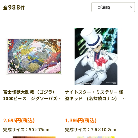
988
全
件
富士怪獣大乱戦 （ゴジラ）
ナイトスター・ミステリー 怪
1000ピース ジグソーパズ
盗キッド (名探偵コナン)
ル YAM-10-1483
150ピース ジグソーパズル
YAM-2308-58
2,695円
1,386円
完成サイズ：50×75cm
完成サイズ：7.6×10.2cm