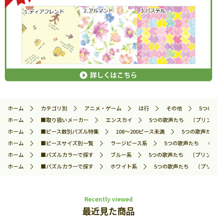
ホーム
カテゴリ別
アニメ・ゲーム
は行
その他
5つの
ホーム
■取り扱いメーカー
エンスカイ
5つの歌声たち （プリンセッ
ホーム
■ピース数別パズル特集
108～200ピース未満
5つの歌声たち
ホーム
■ピースサイズ別一覧
ラージピース系
5つの歌声たち （プリ
ホーム
■パズルカラーで探す
ブルー系
5つの歌声たち （プリンセッ
ホーム
■パズルカラーで探す
ホワイト系
5つの歌声たち （プリンセ
Recently viewed
最近見た商品