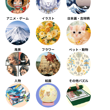
アニメ・ゲーム
イラスト
日本画・吉祥柄
風景
フラワー
ペット・動物
人物
絵画
その他パズル