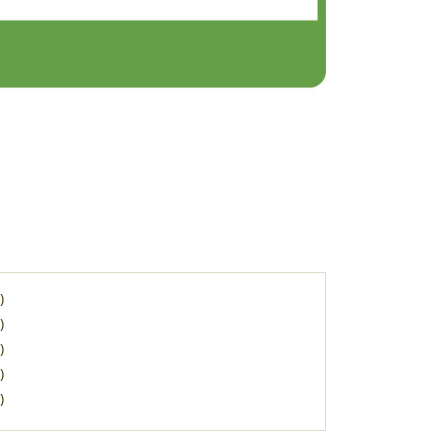
)
)
)
)
)