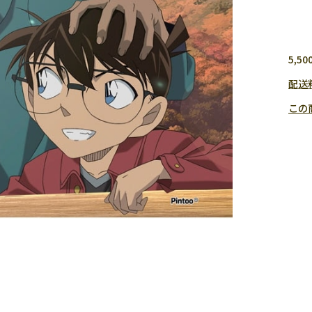
5,
配送
この